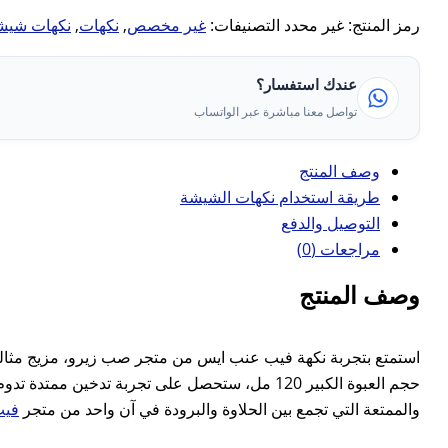
رمز المنتج:
غير محدد
التصنيفات:
غير مخصص
,
نكهات
,
نكهات شيش
عندك استفسار؟
تواصل معنا مباشرة عبر الواتساب
وصف المنتج
طريقة استخدام نكهات الشيشة
التوصيل والدفع
مراجعات (0)
وصف المنتج
استمتع بتجربة نكهة فيب عنب ايس من متجر صب زيرو، مزيج مثالي
حجم العبوة الكبير 120 مل، ستحصل على تجربة تدخي
والممتعة التي تجمع بين الحلاوة والبرودة في آن واحد من متجر
فيب