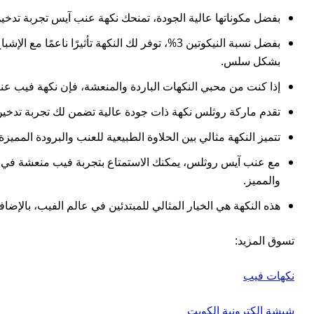
بفضل مكوناتها عالية الجودة، تمنحك نكهة عنب آيس تجربة تدخ
بفضل نسبة النيكوتين 3%، توفر لك النكهة تأثي
بشكل سلس.
إذا كنت من محبي النكهات الباردة والمنعشة، فإن نكهة فيب عنب 
تقدم ماركة روثلس نكهة ذات جودة عالية تضمن لك تجربة تدخين 
تتميز النكهة مثالي بين الحلاوة الطبيعية للعنب والبرودة المم
مع عنب آيس روثلس، يمكنك الاستمتاع بتجربة فيب منعشة في أي 
والمميز.
هذه النكهة هي الخيار المثالي للمبتدئين في عالم الفيب، بالإضا
تسوق المزيد:
نكهات فيب
شيشة الكترونية الكويت