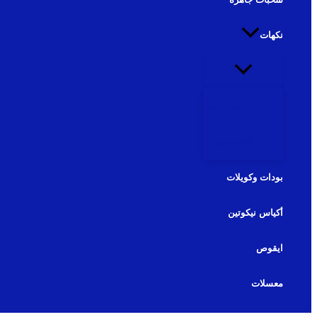
نكهات
نكهات شيشة
نكهات سولت
بودات وكويلات
أكياس نيكوتين
ايقوص
معسلات