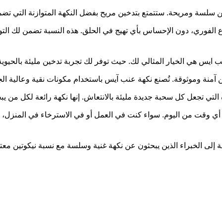
ين سلسة ومريحة. ستتمتع بتدخين مريح بفضل النكهة المتوازنة التي ت
رًا ناعمًا مع الإشباع الفوري، دون الإحساس بأي تهيج في الحلق. هذه النسبة تضمن 
ايس هي الخيار المثالي لك. حيث توفر لك تجربة تدخين مليئة بالحيوية، 
آمنة وموثوقة. تُصنع نكهة عنب آيس باستخدام مكونات نقية وعالية الج
يزة التي تجعل كل سحبة جديدة مليئة بالانتعاش. إنها نكهة رائعة لكل م
وقت من اليوم. سواء كنت في العمل أو في الاسترخاء في المنزل، ستشع
فة إلى الخبراء الذين يبحثون عن نكهة غنية وسلسة مع نسبة نيكوتين معتد