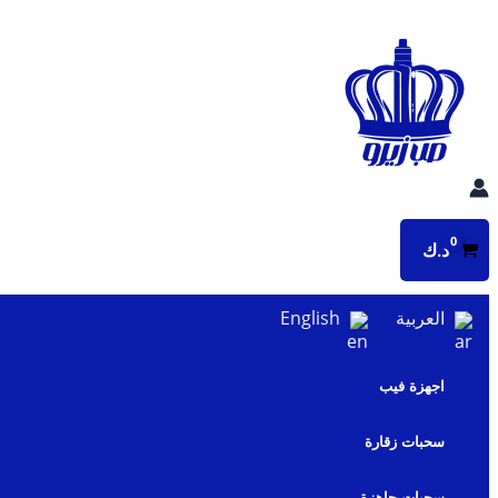
تخطي
إلى
المحتوى
د.ك
العربية
English
اجهزة فيب
سحبات زقارة
سحبات جاهزة