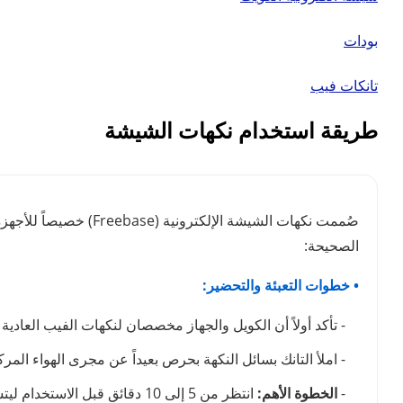
بودات
تانكات فيب
طريقة استخدام نكهات الشيشة
صُممت نكهات الشيشة ا
الصحيحة:
• خطوات التعبئة والتحضير:
- تأكد أولاً أن الكويل والجهاز مخصصان لنكهات الفيب العادية (Freebase) وليس السولت نيكوتين
- املأ التانك بسائل النكهة بحرص بعيداً عن مجرى الهواء الم
-
الخطوة الأهم:
انتظر من 5 إلى 10 دقائق قبل الاستخدام ليتشبع القطن تماماً بالنكهة وتتجنب احتراقه.