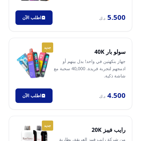
5.500
اطلب الآن
د.ك
جديد
سولو بار 40K
جهاز بنكهتين في واحد! بدل بينهم أو
ادمجهم لتجربة فريدة. 40,000 سحبة مع
شاشة ذكية.
4.500
اطلب الآن
د.ك
جديد
رايب فيبز 20K
من شركة رايب فيبز العريقة، بطارية