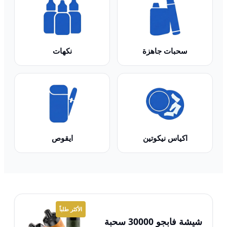
سحبات جاهزة
نكهات
اكياس نيكوتين
ايقوص
الأكثر طلباً
شيشة فابجو 30000 سحبة