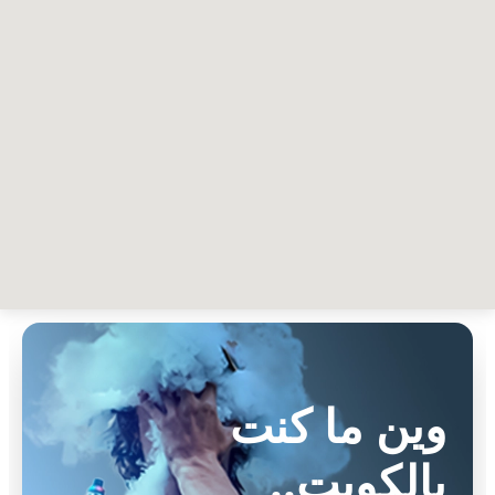
وين ما كنت
بالكويت..