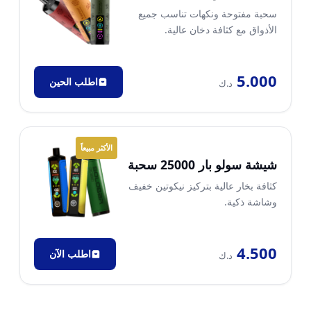
سحبة مفتوحة ونكهات تناسب جميع
الأذواق مع كثافة دخان عالية.
5.000
اطلب الحين
د.ك
الأكثر مبيعاً
شيشة سولو بار 25000 سحبة
كثافة بخار عالية بتركيز نيكوتين خفيف
وشاشة ذكية.
4.500
اطلب الآن
د.ك