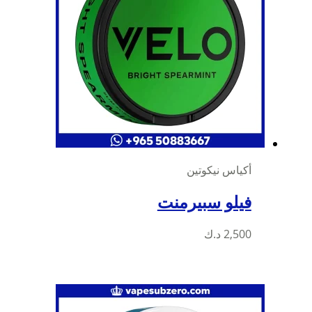
أكياس نيكوتين
فيلو سبيرمنت
هناك
2,500
د.ك
العديد
من
الأشكال
المختلفة