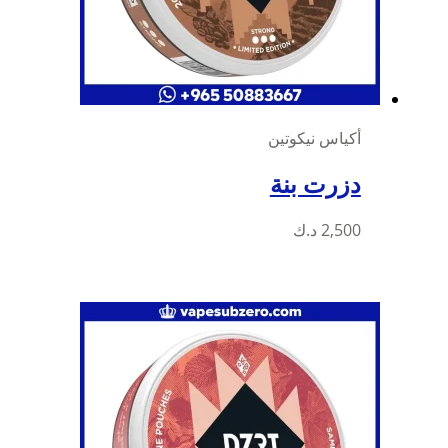
أكياس نيكوتين
دزرت بنة
2,500
د.ك