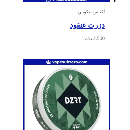
أكياس نيكوتين
دزرت عنقود
2,500
د.ك