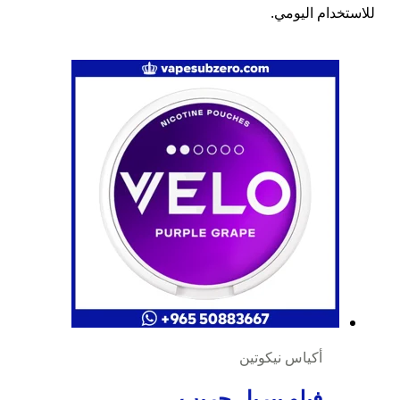
للاستخدام اليومي.
أكياس نيكوتين
فيلو بيربل جريب