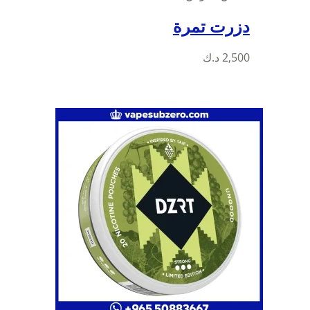
دزرت تمرة
2,500
د.ك