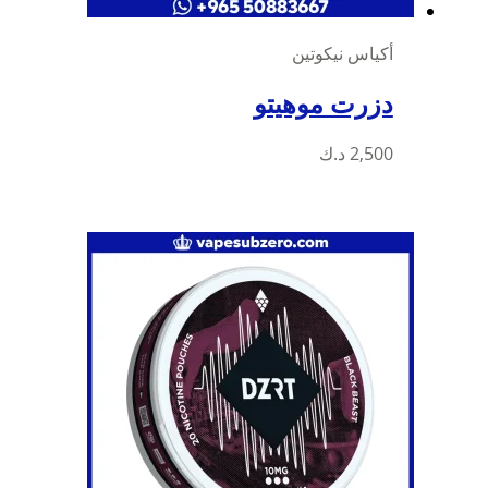
أكياس نيكوتين
دزرت موهيتو
2,500
د.ك