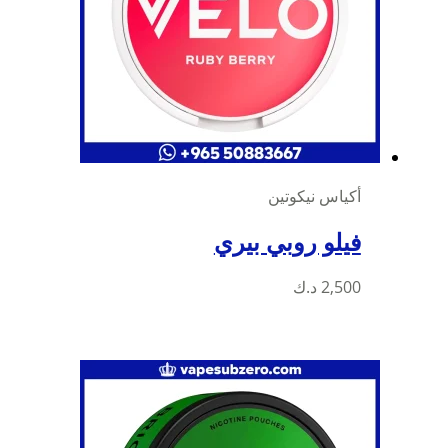
أكياس نيكوتين
فيلو روبي بيري
2,500
د.ك