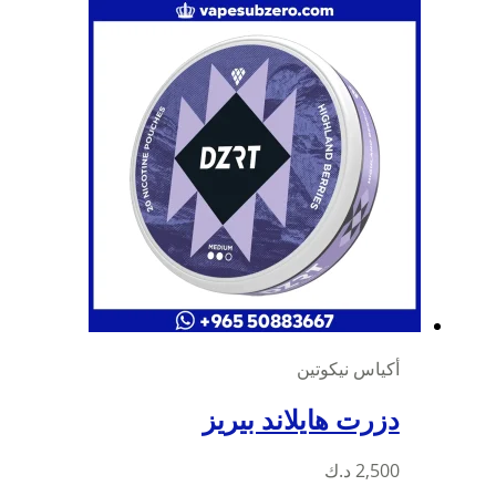
أكياس نيكوتين
دزرت هايلاند بيريز
2,500
د.ك