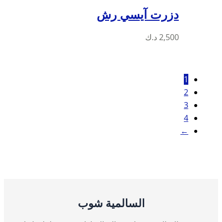
دزرت آيسي رش
هناك
2,500
د.ك
العديد
من
الأشكال
1
المختلفة
2
لهذا
3
المنتج.
4
يمكن
←
اختيار
الخيارات
على
صفحة
المنتج
السالمية شوب