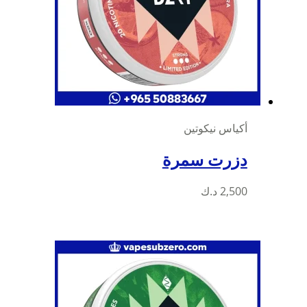
أكياس نيكوتين
دزرت سمرة
2,500
د.ك