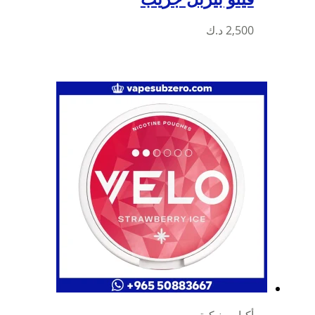
2,500
د.ك