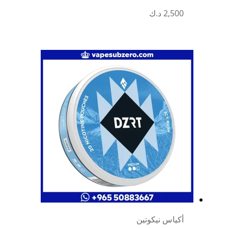
هناك
2,500
د.ك
العديد
من
الأشكال
المختلفة
لهذا
المنتج.
يمكن
اختيار
الخيارات
على
صفحة
المنتج
أكياس نيكوتين