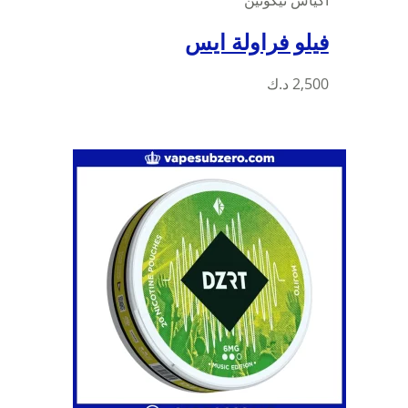
أكياس نيكوتين
فيلو فراولة ايس
2,500
د.ك