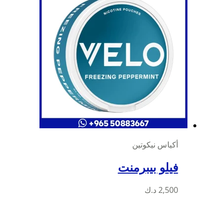
لهذا
المنتج.
يمكن
اختيار
الخيارات
على
صفحة
المنتج
أكياس نيكوتين
فيلو بيبرمنت
هناك
2,500
د.ك
العديد
من