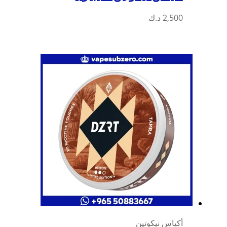
2,500
د.ك
أكياس نيكوتين