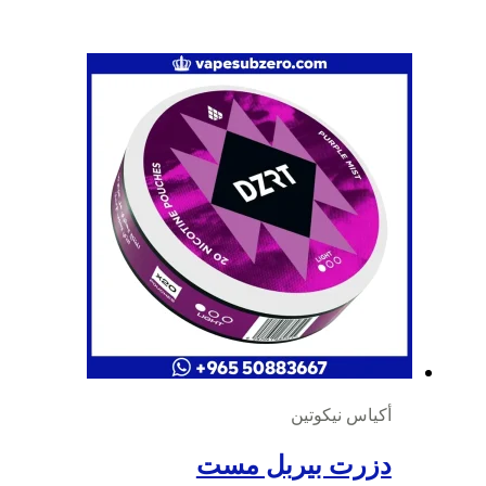
أكياس نيكوتين
دزرت بيربل مست