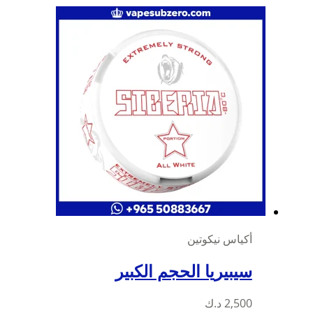
الأشكال
المختلفة
لهذا
المنتج.
يمكن
اختيار
الخيارات
على
صفحة
المنتج
أكياس نيكوتين
سيبيريا الحجم الكبير
2,500
د.ك