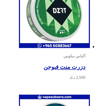
أكياس نيكوتين
دزرت منت فيوجن
2,500
د.ك