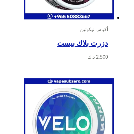
أكياس نيكوتين
دزرت بلاك بيست
2,500
د.ك