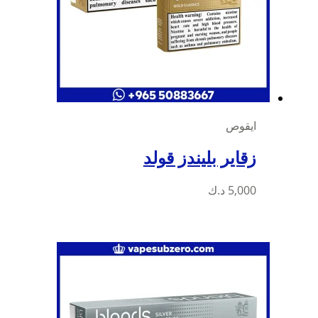
ايقوص
زقاير بليندز قولد
5,000
د.ك