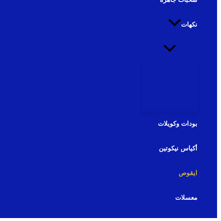
نكهات
نكهات شيشة
نكهات سولت
بودات وكويلات
أكياس نيكوتين
ايقوص
معسلات