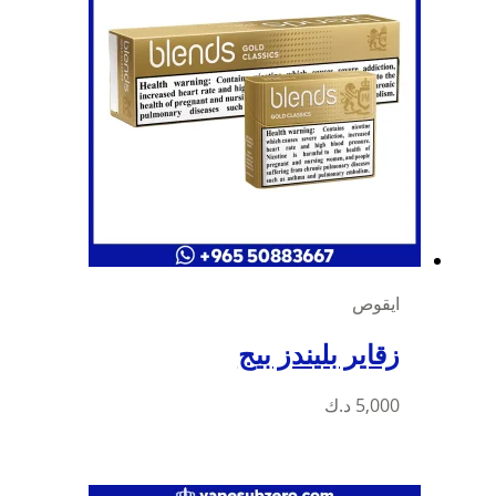
ايقوص
زقاير بليندز بيج
5,000
د.ك