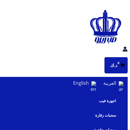
تخطي
إلى
المحتوى
د.ك
العربية
English
اجهزة فيب
سحبات زقارة
سحبات جاهزة