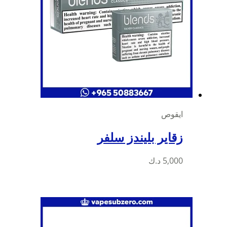
ايقوص
زقاير بليندز سلفر
5,000
د.ك