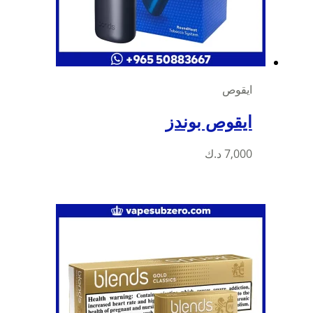
ايقوص
ايقوص بوندز
7,000
د.ك