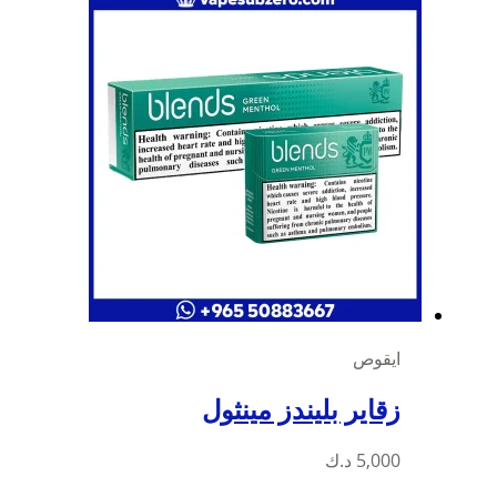
ايقوص
زقاير بليندز مينثول
5,000
د.ك