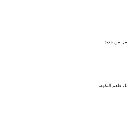
ء طعم النكهة.