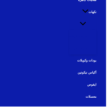
نكهات
نكهات شيشة
نكهات سولت
بودات وكويلات
أكياس نيكوتين
ايقوص
معسلات