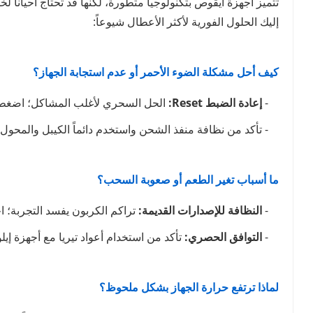
تتميز أجهزة ايقوص بتكنولوجيا متطورة، لكنها قد تحتاج أحياناً 
إليك الحلول الفورية لأكثر الأعطال شيوعاً:
كيف أحل مشكلة الضوء الأحمر أو عدم استجابة الجهاز؟
-
إعادة الضبط Reset:
الحل السحري لأغلب المشاكل؛ اضغط مطولاً على زر التشغيل حوال
- تأكد من نظافة منفذ الشحن واستخدم دائماً الكيبل والمح
ما أسباب تغير الطعم أو صعوبة السحب؟
-
النظافة للإصدارات القديمة:
تراكم الكربون يفسد التجربة؛ 
-
التوافق الحصري:
تأكد من استخدام أعواد تيريا مع أجهزة إي
لماذا ترتفع حرارة الجهاز بشكل ملحوظ؟