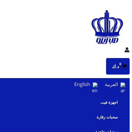
تخطي
إلى
المحتوى
د.ك
العربية
English
اجهزة فيب
سحبات زقارة
سحبات جاهزة