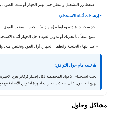
- اضغط زر التشغيل وانتظر حتى يهتز الجهاز أو يثبت الضوء،
• إرشادات أثناء الاستخدام:
- خذ سحبات هادئة وطويلة (متوازنة) وتجنب السحب القوي وا
- يمنع منعاً باتاً تحريك أو تدوير العود داخل الجهاز أثناء ال
- عند انتهاء الجلسة وانطفاء الجهاز، أزل العود وتخلص منه، واتر
⚠️ تنبيه هام حول التوافق:
يجب استخدام الأعواد المخصصة لكل إصدار (زقاير
تيريا
لأجهزة إ
زيرو
للحصول على أحدث إصدارات أجهزة ايقوص الأصلية مع تو
مشاكل وحلول