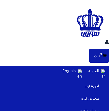
تخطي
إلى
المحتوى
د.ك
العربية
English
اجهزة فيب
سحبات زقارة
سحبات جاهزة