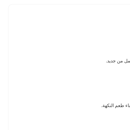
ء طعم النكهة.