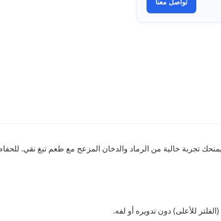
تواصل معنا
يمنحك تجربة خالية من الرماد والدخان المزعج مع طعم تبغ نقي. للحفاظ 
لفلتر للأعلى) دون تدويره أو لفه.