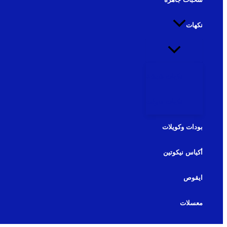
نكهات
نكهات شيشة
نكهات سولت
بودات وكويلات
أكياس نيكوتين
ايقوص
معسلات