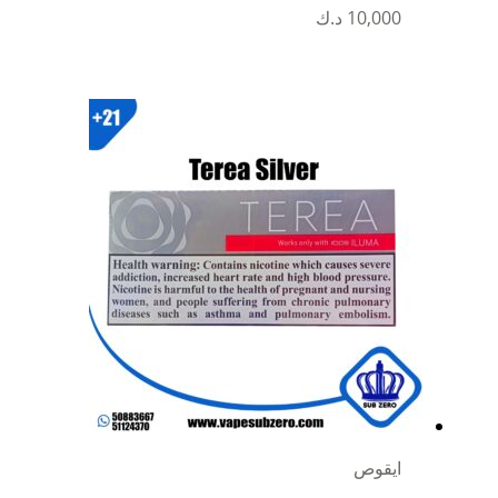
10,000
د.ك
ايقوص