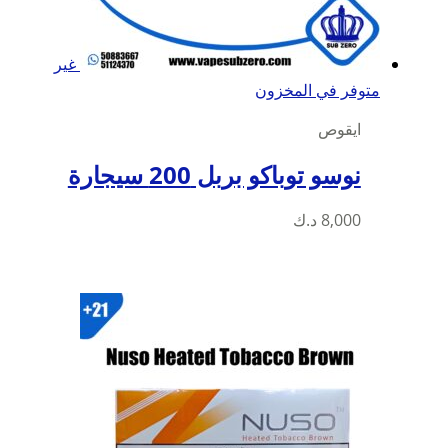
غير
متوفر في المخزون
ايقوص
نوسو توباكو بربل 200 سيجارة
8,000
د.ك