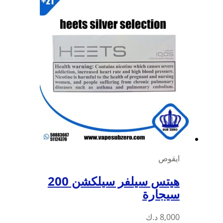
ايقوص
هيتس سيلفر سيلكشن 200
سيجارة
8,000
د.ك