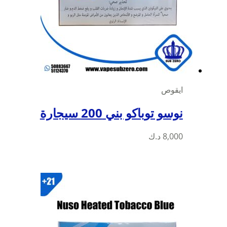
ايقوص
نوسو توباكو بني 200 سيجارة
8,000
د.ك