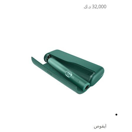
32,000
د.ك
ايقوص