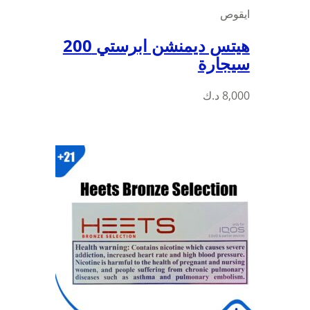
ايقوص
هيتس ديمنشن ابرستي 200
سيجارة
8,000
د.ك