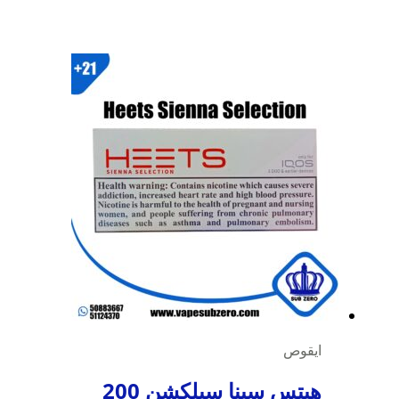
ايقوص
هيتس سينا سيلكشن 200