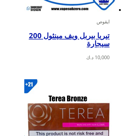
ايقوص
تيريا بيربل ويف مينثول 200
سيجارة
10,000
د.ك