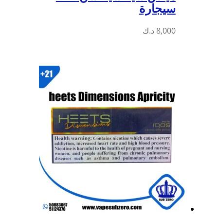
سيجارة
8,000
د.ك