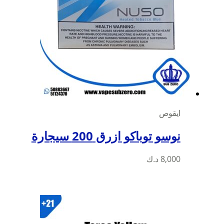
ايقوص
نوسو توباكو ازرق 200 سيجارة
8,000
د.ك