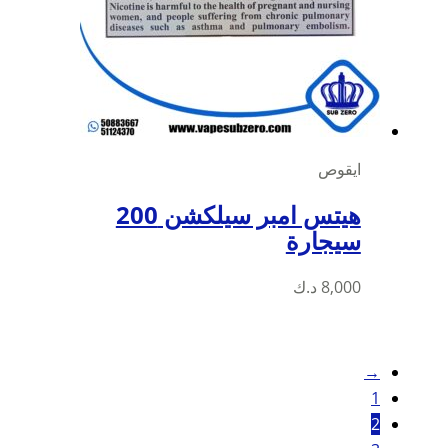
ايقوص
هيتس امبر سيلكشن 200
سيجارة
8,000
د.ك
→
1
2