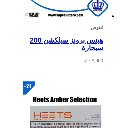
ايقوص
هيتس برونز سيلكشن 200
سيجارة
8,000
د.ك