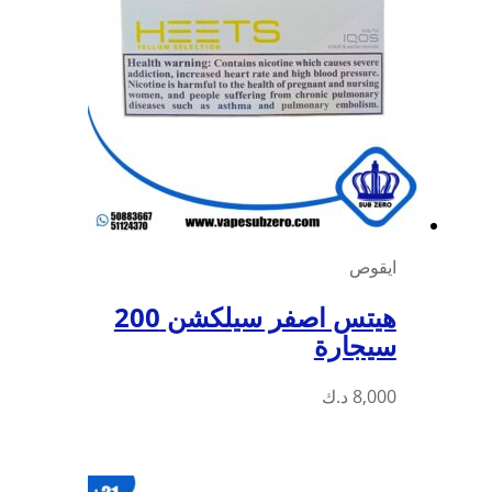
ايقوص
هيتس اصفر سيلكشن 200
سيجارة
8,000
د.ك