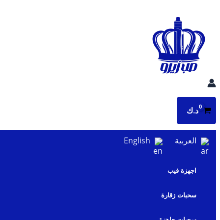
تخطي
إلى
المحتوى
د.ك
العربية
English
اجهزة فيب
سحبات زقارة
سحبات جاهزة