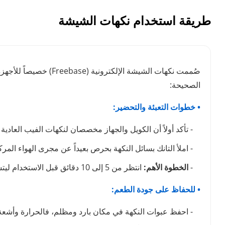
طريقة استخدام نكهات الشيشة
صُممت نكهات الشيشة ا
الصحيحة:
• خطوات التعبئة والتحضير:
- تأكد أولاً أن الكويل والجهاز مخصصان لنكهات الفيب العادية (Freebase) وليس السولت نيكوتين
- املأ التانك بسائل النكهة بحرص بعيداً عن مجرى الهواء الم
-
الخطوة الأهم:
انتظر من 5 إلى 10 دقائق قبل الاستخدام ليتشبع القطن تماماً بالنكهة وتتجنب احتراقه.
• للحفاظ على جودة الطعم:
- احفظ عبوات النكهة في مكان بارد ومظلم، فالحرارة وأشعة