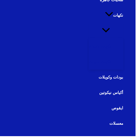
نكهات
نكهات شيشة
نكهات سولت
بودات وكويلات
أكياس نيكوتين
ايقوص
معسلات