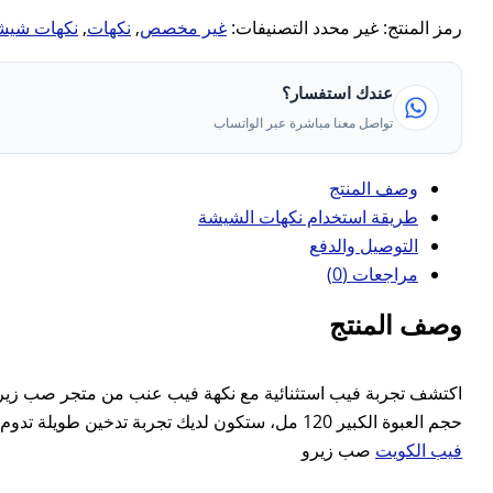
رمز المنتج:
غير محدد
التصنيفات:
غير مخصص
,
نكهات
,
نكهات شيش
عندك استفسار؟
تواصل معنا مباشرة عبر الواتساب
وصف المنتج
طريقة استخدام نكهات الشيشة
التوصيل والدفع
مراجعات (0)
وصف المنتج
اكتشف تجربة فيب استثنائية مع نكهة فيب عنب من متجر صب زيرو، مز
حجم العبوة الكبير 120 مل، ستكون لديك تجربة تدخين طويلة تدوم طويلاً دون الحاجة إلى إعادة التعبئة. استمتع بنكهات مليئة بالحياة، ودع كل سحبة تأخذك إلى عالم من الانتعاش والمذاق الفاخر من متجر
فيب الكويت
صب زيرو