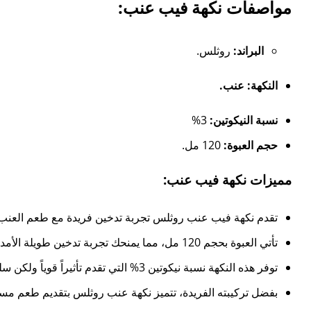
مواصفات نكهة فيب عنب:
البراند:
روثلس.
النكهة: عنب.
نسبة النيكوتين:
3%
حجم العبوة:
120 مل.
مميزات نكهة فيب عنب:
تقدم نكهة فيب عنب روثلس تجربة تدخين فريدة مع طعم العنب الطب
تأتي العبوة بحجم 120 مل، مما يمنحك تجربة تدخين طويلة الأمد دون الحاجة للتعبئة المتكررة. خيار مثالي لمن يبحث عن قيمة استثنائية واستخدام مستمر.
توفر هذه النكهة نسبة نيكوتين 3% التي تقدم تأثيراً قوياً ولكن سلساً، مما يضمن لك الإشباع الكامل للنيكوتين مع كل سحبة دون أي تهيج.
بفضل تركيبته الفريدة، تتميز نكهة عنب روثلس بتقديم طعم مستمر ي