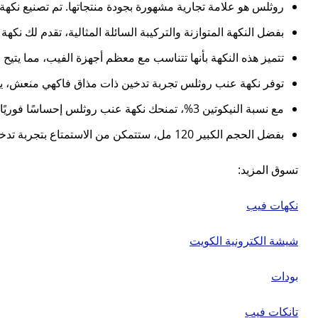
روثلس هو علامة تجارية مشهورة بجودة منتجاتها. تم تصنيع نكهة
بفضل النكهة المتوازنة والتركيبة السائلة المثالية، تقدم لك نك
تتميز هذه النكهة بأنها تتناسب مع معظم أجهزة الفيب، مما يتيح
توفر نكهة عنب روثلس تجربة تدخين ذات مذاق فاكهي منعش، يجعل
مع نسبة النيكوتين 3%، تمنحك نكهة عنب روثلس إحساسًا فوريًا بالإشباع، مما يجعلها الخيار المثالي لأولئك الذين يحتاجون إلى جرعة نيكوتين فعالة وسلسة في كل سحبة.
بفضل الحجم الكبير 120 مل، ستتمكن من الاستمتاع بتجربة تدخين ممتدة بأسعار معقولة، مما يجعلها خيارًا اقتصاديًا ومثاليًا للمدخنين الذين يبحثون عن جودة عالية وسعر مناسب.
تسوق المزيد:
نكهات فيب
شيشة الكترونية الكويت
بودات
تانكات فيب