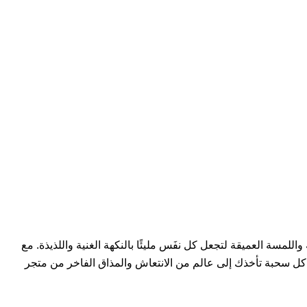
مسة العميقة لتجعل كل نفَس مليئًا بالنكهة الغنية واللذيذة. مع