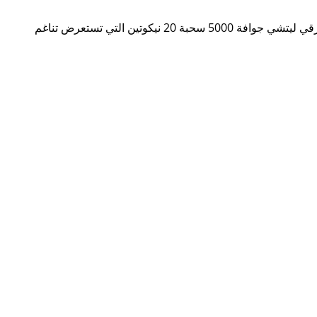
لمن يبحث عن تركيبة فريدة تمزج بين الرقي والليتشي والجوافة، يقدم متجر صب زيرو الكويتي واحدة من أروع التجارب عبر سحبة كوكو رقي ليتشي جوافة 5000 سحبة 20 نيكوتين التي تستعرض تناغم