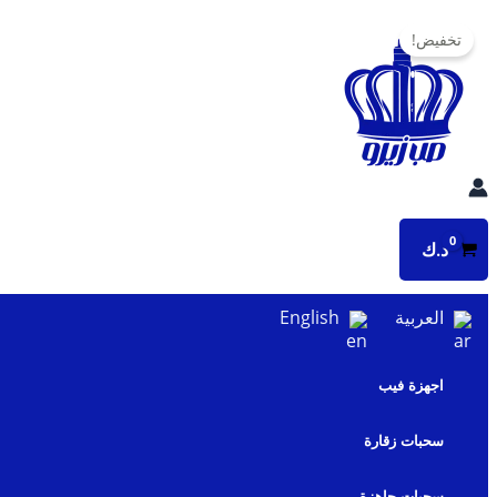
تخطي
تخفيض!
إلى
المحتوى
د.ك
العربية
English
اجهزة فيب
سحبات زقارة
سحبات جاهزة