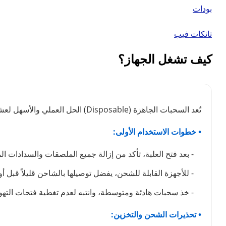
بودات
تانكات فيب
كيف تشغل الجهاز؟
تُعد السحبات الجاهزة (Disposable) الحل العملي والأسهل لعشاق الفيب. لضمان استمتاعك بوضوح طعم نكهة الفيب لأطول فترة ممكنة والحفاظ على كفاءة الجهاز، ننصحك باتباع الدليل التالي:
• خطوات الاستخدام الأولى:
- بعد فتح العلبة، تأكد من إزالة جميع الملصقات والسدادات ال
- للأجهزة القابلة للشحن، يفضل توصيلها بالشاحن قليلاً قبل أ
- خذ سحبات هادئة ومتوسطة، وانتبه لعدم تغطية فتحات التهوي
• تحذيرات الشحن والتخزين: