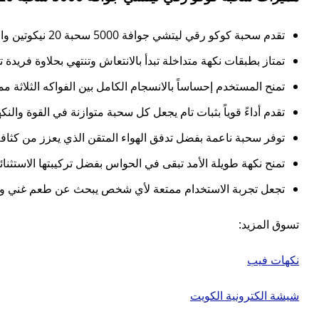
تقدم سحبة كوكو رقي ليتشي جوافة 5000 سحبة 20 نيكوتين واحدة من أغنى التجارب النكهية الفاكهية بفضل المزج المذهل بين البطيخ والليتشي والجوافة الذي يمنح طابعاً عميقاً ومتفرداً في كل سحبة.
تمتاز بطبقات نكهة متداخلة تبدأ بالانتعاش وتنتهي بحلاوة فريد
تمنح المستخدم إحساساً بالانسجام الكامل بين الفواكه الثلاثة مما 
تقدم أداءً قوياً بثبات تام يجعل كل سحبة متوازنة في القوة والن
توفر سحبة ناعمة بفضل تدفق الهواء المتقن الذي يعزز من كثافة
تمنح نكهة طويلة الأمد تبقى في الحواس بفضل تركيبتها الاستثنائ
تجعل تجربة الاستخدام ممتعة لأي شخص يبحث عن طعم غني ومبتكر
تسوق المزيد:
نكهات فيب
شيشة الكترونية الكويت