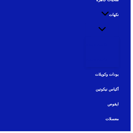
نكهات
نكهات شيشة
نكهات سولت
بودات وكويلات
أكياس نيكوتين
ايقوص
معسلات