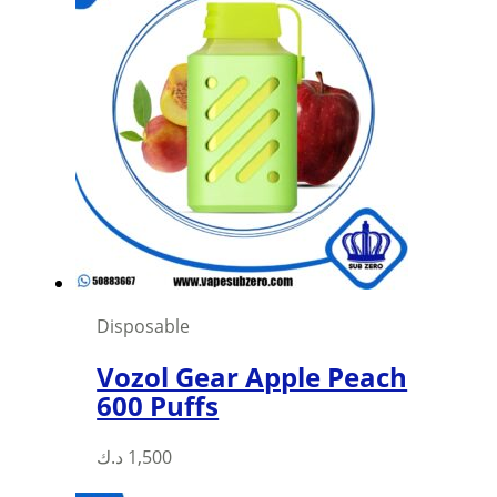
Disposable
Vozol Gear Apple Peach
600 Puffs
This
د.ك
1,500
product