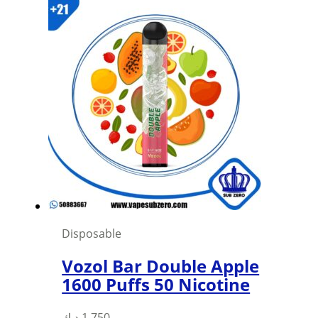
has
multiple
variants.
The
options
may
be
chosen
on
the
product
page
Disposable
Vozol Bar Double Apple
1600 Puffs 50 Nicotine
د.ك
1,750