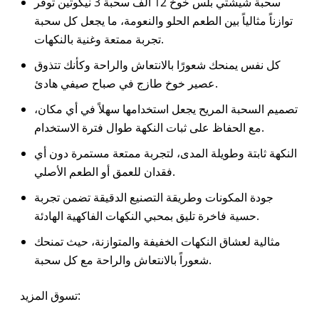
سحبة شيشتي بلس خوخ 12 الف سحبة 3 نيكوتين توفر
توازناً مثالياً بين الطعم الحلو والنعومة، ما يجعل كل سحبة
تجربة ممتعة وغنية بالنكهات.
كل نفس يمنحك شعورًا بالانتعاش والراحة وكأنك تتذوق
عصير خوخ طازج في صباح صيفي هادئ.
تصميم السحبة المريح يجعل استخدامها سهلاً في أي مكان،
مع الحفاظ على ثبات النكهة طوال فترة الاستخدام.
النكهة ثابتة وطويلة المدى، لتجربة ممتعة مستمرة دون أي
فقدان للعمق أو الطعم الأصلي.
جودة المكونات وطريقة التصنيع الدقيقة تضمن تجربة
حسية فاخرة تليق بمحبي النكهات الفاكهية الهادئة.
مثالية لعشاق النكهات الخفيفة والمتوازنة، حيث تمنحك
شعوراً بالانتعاش والراحة مع كل سحبة.
تسوق المزيد: