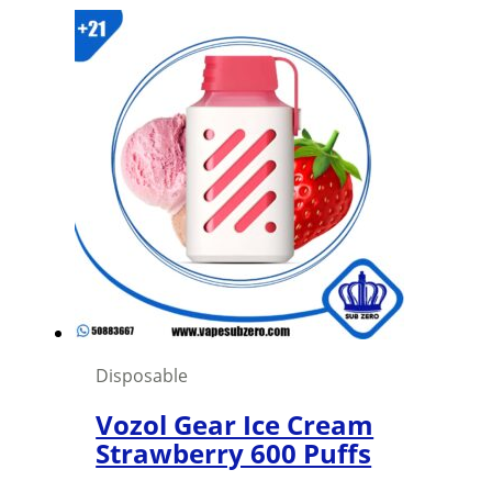
product
has
multiple
variants.
The
options
may
be
chosen
on
the
product
page
Disposable
Vozol Gear Ice Cream
Strawberry 600 Puffs