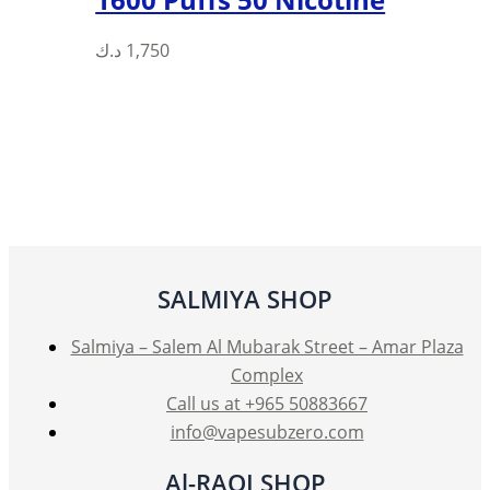
د.ك
1,750
SALMIYA SHOP
Salmiya – Salem Al Mubarak Street – Amar Plaza
Complex
Call us at +965 50883667
info@vapesubzero.com
Al-RAQI SHOP