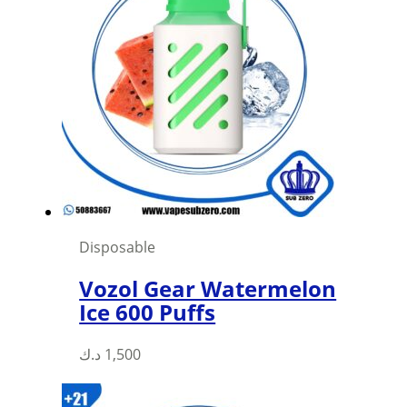
Disposable
Vozol Gear Watermelon
Ice 600 Puffs
This
د.ك
1,500
product
has