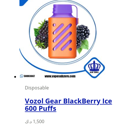
multiple
variants.
The
options
may
be
chosen
on
the
product
page
Disposable
Vozol Gear BlackBerry Ice
600 Puffs
This
د.ك
1,500