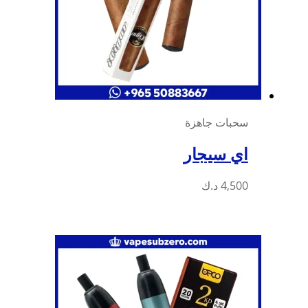
سحبات جاهزة
اي سيجار
4,500
د.ك