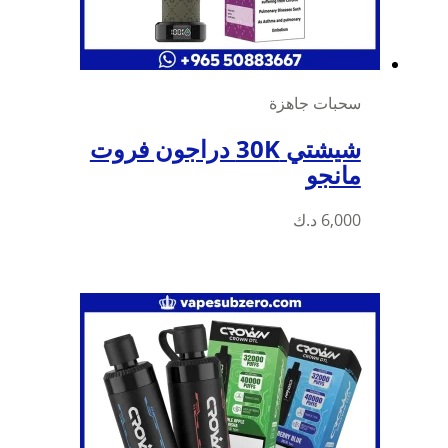
سحبات جاهزة
شيشتي 30K دراجون فروت
مانجو
6,000
د.ك