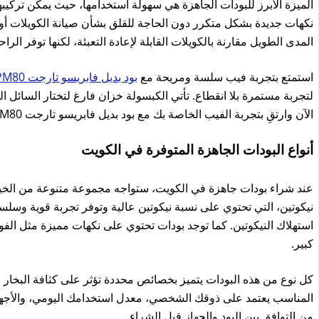
الميزة الأبرز للبودات الجاهزة هي سهولة استخدامها، حيث يمكن تركيب
نكهات جديدة بشكل متكرر دون الحاجة للقلق بشأن صيانة الكويلات أو ت
المدى الطويل مقارنة بالكويلات القابلة لإعادة التعبئة، لكنها توفر الر
استمتع بتجربة فيب سلسة ومريحة مع
بود بديل فابريسو تارجت PM80! بسعة كبسولة 4 مل
لتجربة مستمرة بلا انقطاع. تأتي الكبسولة خزان فارغ لتختار السائل ا
الآن وارتقِ بتجربة الفيب الخاصة بك مع بود بديل فابريسو تارجت PM80 للحصول على متعة فيب شخصية ومثالية في كل استخدام
أنواع البودات الجاهزة المتوفرة في الكويت
عند شراء بودات جاهزة في الكويت، ستواجه مجموعة متنوعة من الخيارا
نيكوتين، التي تحتوي على نسبة نيكوتين عالية وتوفر تجربة قوية وسلس
استهلاك النيكوتين. كما توجد بودات تحتوي على نكهات مميزة مثل الفواك
كبير.
كل نوع من هذه البودات يتميز بخصائص محددة تؤثر على كثافة البخار ونك
المناسب يعتمد على ذوقك الشخصي، معدل استخدامك اليومي، والأجهزة
من التوافق بين البود والجهاز قبل الشراء.