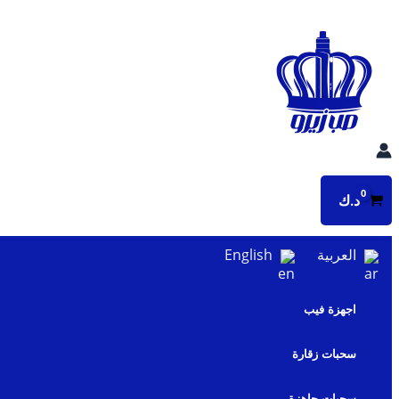
تخطي
إلى
المحتوى
د.ك
العربية
English
اجهزة فيب
سحبات زقارة
سحبات جاهزة