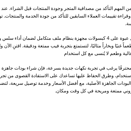
ن المهم التأكد من مصداقية المتجر وجودة المنتجات قبل الشراء. عند
قراءة تقييمات العملاء السابقين للتأكد من جودة الخدمة والمنتجات. تو
ة.
! تحتوي كل عبوة على 4 كبسولات مجهزة بنظام ملف متكامل لضمان أداء س
ة 2 مل، تمنحك كل كبسولة طعماً غنيًا وبخاراً مثاليًا، لتستمتع بتجربة فيب ممتعة ودقيقة. اقتنِ الآ
لية وطعم لا يُنسى مع كل استخدام
ا محترفًا يرغب في تجربة نكهات جديدة بسرعة، فإن شراء بودات جاهزة 
ح الاستخدام، وطرق الحفاظ عليها تساعدك على الاستفادة القصوى من تجر
بودات الجاهزة الأصلية، مع أفضل الأسعار وخدمة توصيل سريعة، لتض
كتروني ممتعة ومريحة في كل وقت ومكان.