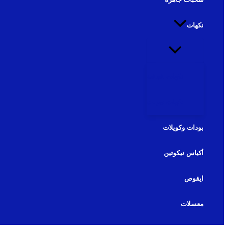
نكهات
نكهات شيشة
نكهات سولت
بودات وكويلات
أكياس نيكوتين
ايقوص
معسلات