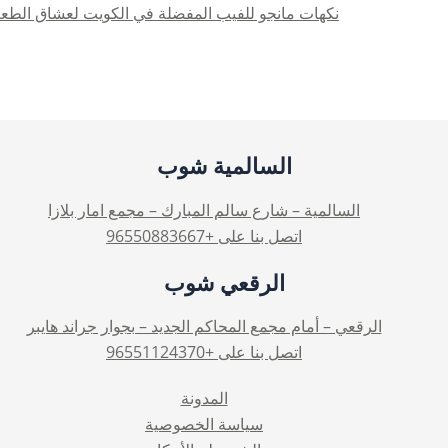
نكهات مانجو للفيب المفضلة في الكويت لعشاق الطع
السالمية شوب
السالمية – شارع سالم المبارك – مجمع امار بلازا
اتصل بنا على +96550883667
الرقعي شوب
الرقعي – أمام مجمع المحاكم الجديد – بجوار جراند هايبر
اتصل بنا على +96551124370
المدونة
سياسة الخصوصية