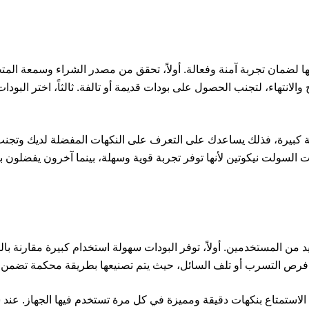
 لضمان تجربة آمنة وفعالة. أولاً، تحقق من مصدر الشراء وسمعة المت
 والانتهاء، لتجنب الحصول على بودات قديمة أو تالفة. ثالثاً، اختر البود
ة كبيرة، فذلك يساعدك على التعرف على النكهات المفضلة لديك وتجنب 
لسولت نيكوتين لأنها توفر تجربة قوية وسهلة، بينما آخرون يفضلون بو
عديد من المستخدمين. أولاً، توفر البودات سهولة استخدام كبيرة مقارنة با
ل من فرص التسرب أو تلف السائل، حيث يتم تصنيعها بطريقة محكمة تضمن ج
لك الاستمتاع بنكهات دقيقة ومميزة في كل مرة تستخدم فيها الجهاز. عند