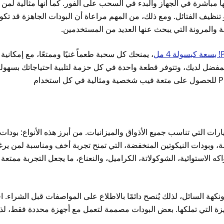
ها مباشرة في الجهاز والبدء في السحب على الفور. كما أنها مثالية لمن
نظيف الفتائل. ومع ذلك، من المهم مراعاة أن البودات الجاهزة قد تكون
احة والمرونة التي يبحث عنها العديد من المستخدمين.
، يمنحك كل سحبة طعماً غنيًا وممتعًا، مع إمكانية إ
لمفضل لديك، وتتوفر قطعة واحدة في كل حزمة لتلبية احتياجاتك بسهولة 
ت التي تناسب جميع الأذواق والميزانيات. من أبرز هذه الأنواع: بودا
ة، وبودات النيكوتين المنخفضة، التي تمنح تجربة أخف ومناسبة لمن ير
ه الاستوائية، الشوكولاتة، الكراميل، والنعناع، ما يجعل التجربة ممتع
هة السائل، لذلك يُنصح دائمًا بالاطلاع على المواصفات قبل الشراء. اخت
 التي تملكها. بعض البودات مصممة لتعمل مع أجهزة محددة فقط، لذا 