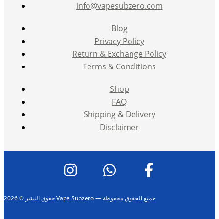
info@vapesubzero.com
Blog
Privacy Policy
Return & Exchange Policy
Terms & Conditions
Shop
FAQ
Shipping & Delivery
Disclaimer
حقوق النشر © 2026 Vape Subzero — جميع الحقوق محفوظة