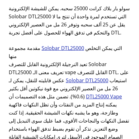
سولو بار بلاك كرانت 25000 سحبه. يمكن للشيشة الإلكترونية
Solobar DTL25000 التي تستخدم لمرة واحدة أن تنتج ما لا
يقل عن 25 ألف سحبه وتوفر 26 مل من العصير الإلكتروني
والتحكم في تدفق الهواء للحصول على أفضل تجربة DTL.
مقدمة مجموعة
Solobar DTL25000
التي يمكن التخلص
منها
تعيد النرجيلة الإلكترونية القابل للتصرف Solobar
DTL25000 تعريف معنى الـ vape القابل للتصرف DTL. على
عكس قابليته للنقل، يمكن لـ
Solobar DTL25000
استيعاب
26 مل من العصير الإلكتروني مع قوة نيكوتين أقل بكثير
(0.6%). تضمن مثل هذه التصميمات أن
DTL25000 Vape
يمكنه إنتاج المزيد من النفثات وأن تظل النكهات فاكهية
وطازجة، وهو ما يشبه نكهات الشيشة الحقيقية. إذا كنت
تفضل النكهات والنجاحات الأقوى، فما عليك سوى التبديل إلى
وضع التعزيز. تذكر أن تقوم بضبط تدفق الهواء باستخدام
الصمام الموجود في الأسفل لترى إمكانات الشيشة القابلة