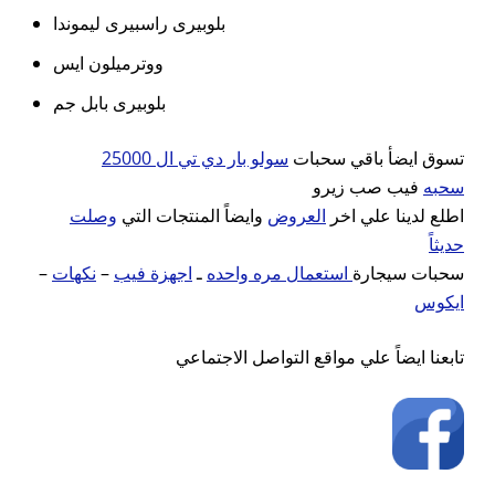
بلوبيرى راسبيرى ليموندا
ووترميلون ايس
بلوبيرى بابل جم
تسوق ايضأ باقي سحبات
سولو بار دي تي ال 25000
سحبه
فيب صب زيرو
اطلع لدينا علي اخر
العروض
وايضاً المنتجات التي
وصلت
حديثاً
–
نكهات
–
اجهزة فيب
ـ
استعمال مره واحده
سحبات سيجارة
ايكوس
تابعنا ايضاً علي مواقع التواصل الاجتماعي