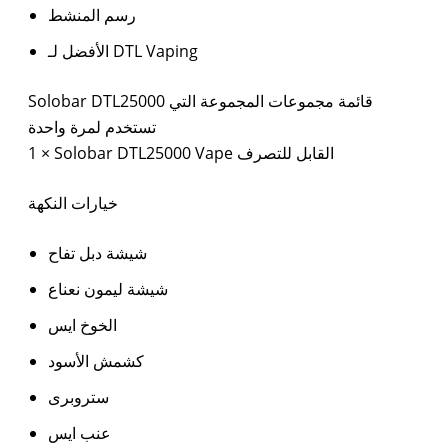
رسم المنشط
الأفضل لـ DTL Vaping
Solobar DTL25000 قائمة مجموعات المجموعة التي
تستخدم لمرة واحدة
1 × Solobar DTL25000 Vape القابل للتصرف
خيارات النكهة
شيشة دبل تفاح
شيشة ليمون نعناع
الخوخ ايس
كشمش الأسود
ستروبرى
عنب ايس