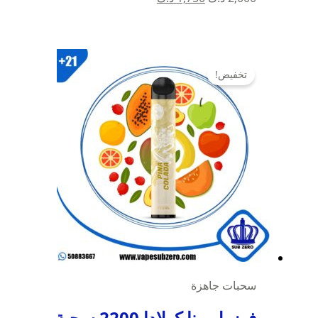
الأصلي
الحالي
هو:
هو:
2,000 د.ك.
1,750 د.ك.
تخفيض!
سحبات جاهزة
فوزول بينا كولادا 2200 سحبة