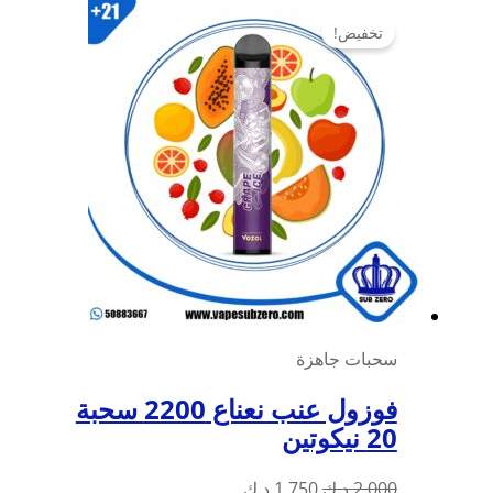
تخفيض!
سحبات جاهزة
فوزول عنب نعناع 2200 سحبة
20 نيكوتين
السعر
السعر
2,000
د.ك
1,750
د.ك