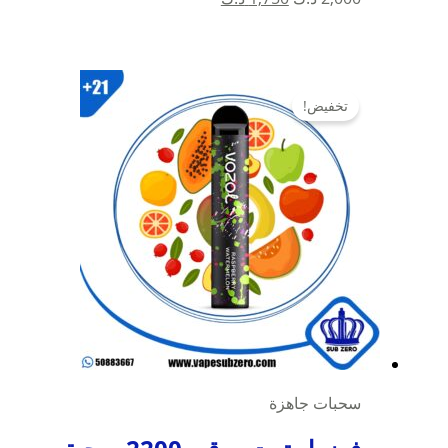
الأصلي
الحالي
هو:
هو:
2,000 د.ك.
1,750 د.ك.
تخفيض!
سحبات جاهزة