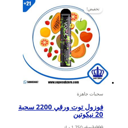
تخفيض!
سحبات جاهزة
فوزول توت ورقي 2200 سحبة
20 نيكوتين
السعر
السعر
2,000
د.ك
1,750
د.ك