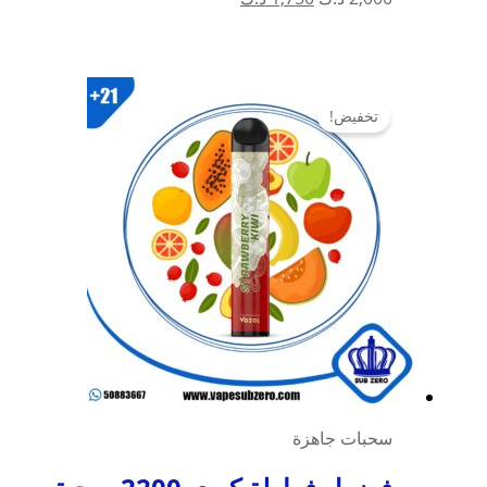
الأصلي
الحالي
هو:
هو:
2,000 د.ك.
1,750 د.ك.
تخفيض!
سحبات جاهزة