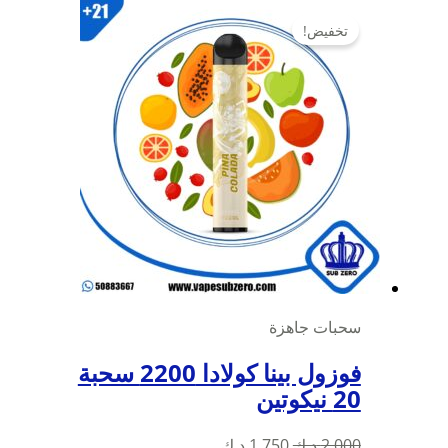
تخفيض!
سحبات جاهزة
فوزول بينا كولادا 2200 سحبة
20 نيكوتين
السعر
السعر
2,000
د.ك
1,750
د.ك