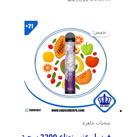
الأصلي
الحالي
هو:
هو:
2,000 د.ك.
1,750 د.ك.
تخفيض!
سحبات جاهزة
فوزول عنب نعناع 2200 سحبة