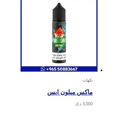
نكهات
ماكس ميلون ايس
3,000
د.ك