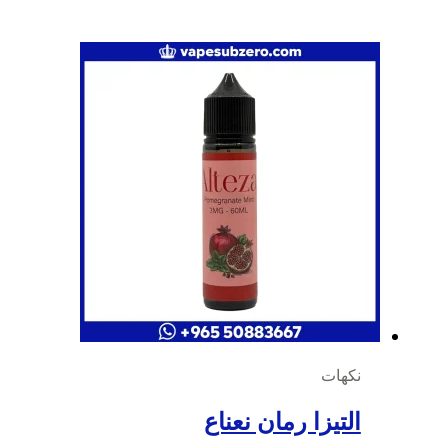
نكهات
التيزا رمان نعناع