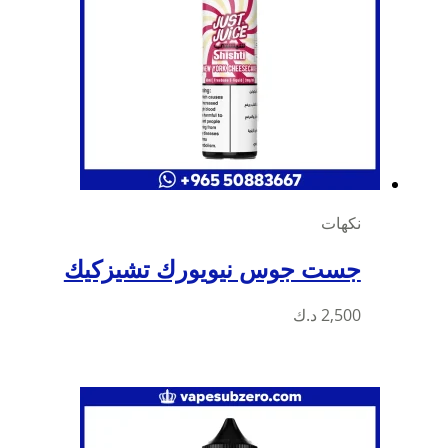
اختيار
الخيارات
على
صفحة
المنتج
نكهات
جست جوس نيويورك تشيزكيك
هناك
2,500
د.ك
العديد
من
الأشكال
المختلفة
لهذا