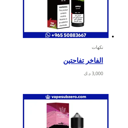
نكهات
الفاخر تفاحتين
3,000
د.ك