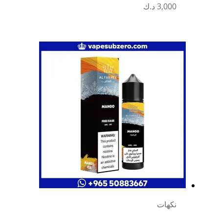
3,000
د.ك
نكهات