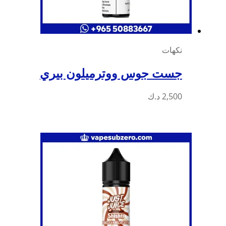
المنتج
نكهات
جست جوس ووترميلون بيري
هناك
2,500
د.ك
العديد
من
الأشكال
المختلفة
لهذا
المنتج.
يمكن
اختيار
الخيارات