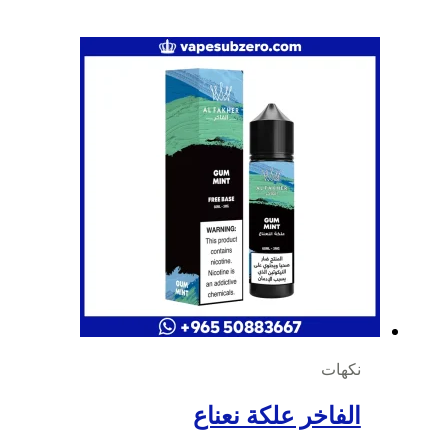
نكهات
الفاخر علكة نعناع