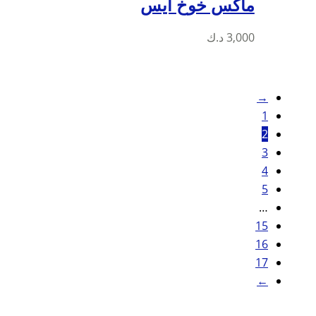
ماكس خوخ ايس
3,000
د.ك
→
1
2
3
4
5
…
15
16
17
←