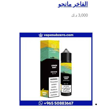
الفاخر مانجو
3,000
د.ك