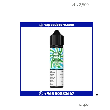
2,500
د.ك
نكهات