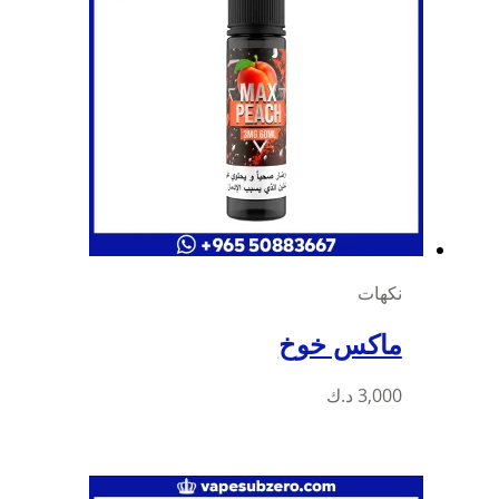
نكهات
ماكس خوخ
3,000
د.ك