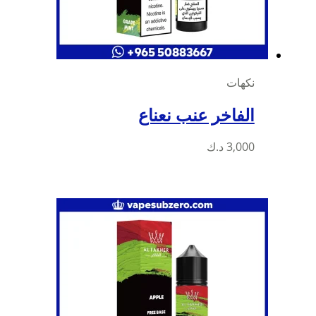
نكهات
الفاخر عنب نعناع
3,000
د.ك