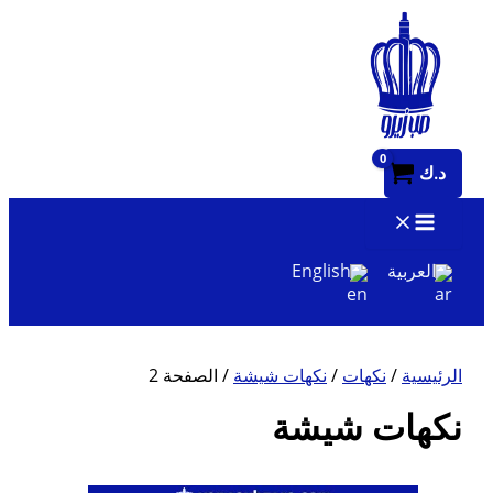
تخطي
إلى
المحتوى
د.ك
العربية
English
الرئيسية
/
نكهات
/
نكهات شيشة
/ الصفحة 2
نكهات شيشة