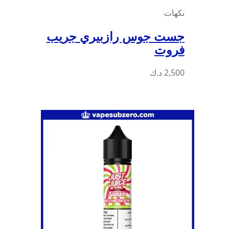
نكهات
جست جوس رازبيري جريب
فروت
هناك
2,500
د.ك
العديد
من
الأشكال
المختلفة
لهذا
المنتج.
يمكن
اختيار
الخيارات
على
صفحة