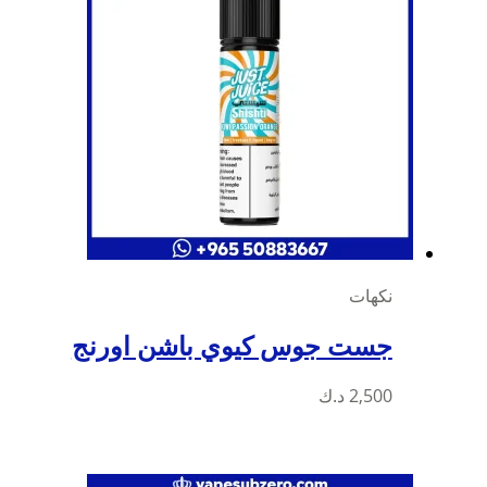
المنتج.
يمكن
اختيار
الخيارات
على
صفحة
المنتج
نكهات
جست جوس كيوي باشن اورنج
هناك
2,500
د.ك
العديد
من
الأشكال