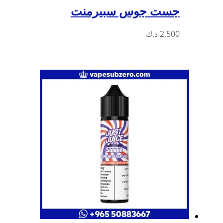
جست جوس سبيرمنت
هناك
2,500
د.ك
العديد
من
الأشكال
المختلفة
لهذا
المنتج.
يمكن
اختيار
الخيارات
على
صفحة
المنتج