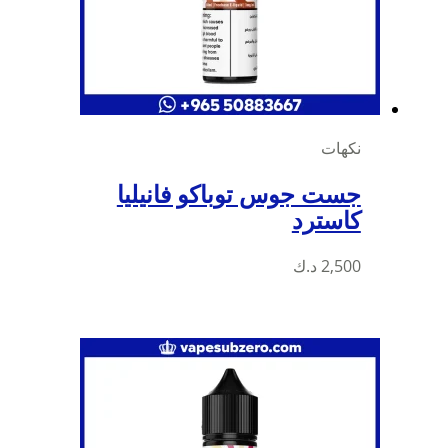
على
صفحة
المنتج
نكهات
جست جوس توباكو فانيليا
كاسترد
هناك
2,500
د.ك
العديد
من
الأشكال
المختلفة
لهذا
المنتج.
يمكن