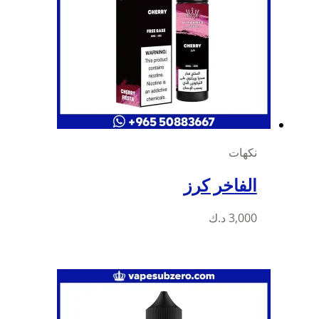
نكهات
الفاخر كرز
3,000
د.ك