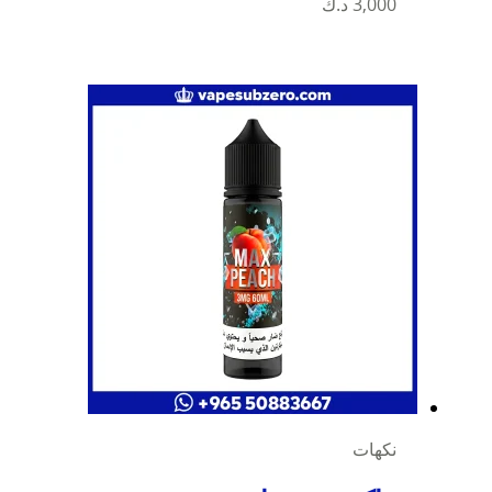
3,000
د.ك
نكهات