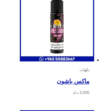
نكهات
ماكس باشون
3,000
د.ك