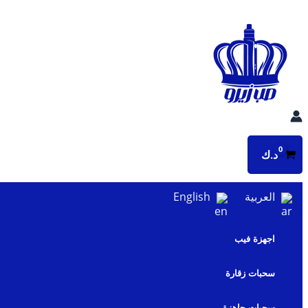
تخطي
إلى
المحتوى
د.ك
العربية
English
اجهزة فيب
سحبات زقارة
سحبات جاهزة