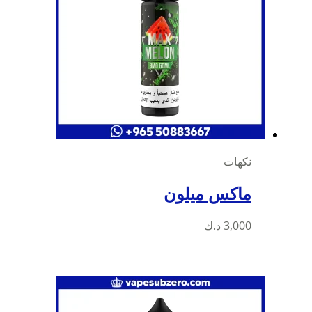
نكهات
ماكس ميلون
3,000
د.ك