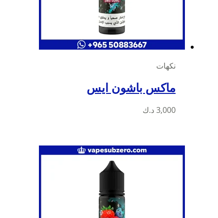
نكهات
ماكس باشون ايس
3,000
د.ك