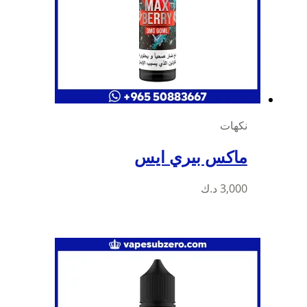
نكهات
ماكس بيري ايس
3,000
د.ك