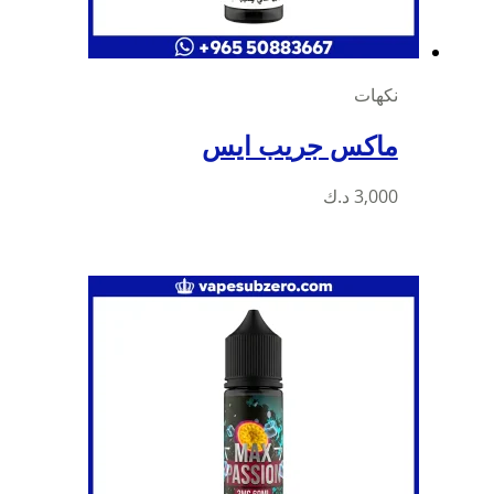
نكهات
ماكس جريب ايس
3,000
د.ك