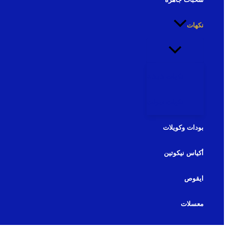
نكهات
نكهات شيشة
نكهات سولت
بودات وكويلات
أكياس نيكوتين
ايقوص
معسلات