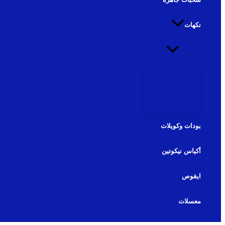
نكهات
نكهات شيشة
نكهات سولت
بودات وكويلات
أكياس نيكوتين
ايقوص
معسلات