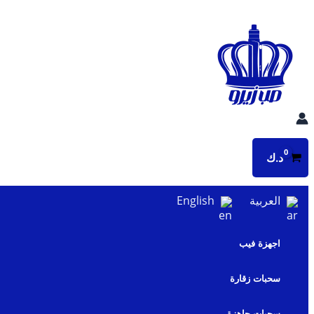
تخطي
إلى
المحتوى
د.ك
العربية
English
اجهزة فيب
سحبات زقارة
سحبات جاهزة