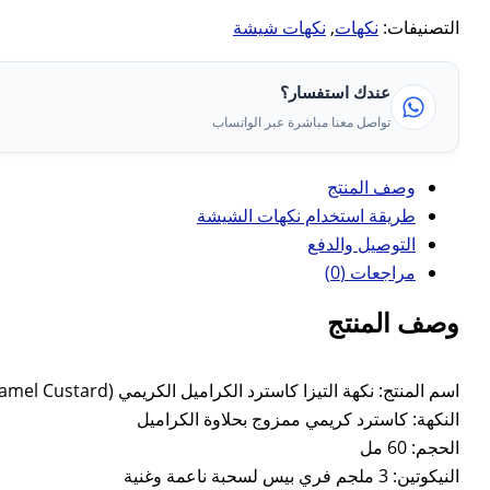
التصنيفات:
نكهات
,
نكهات شيشة
عندك استفسار؟
تواصل معنا مباشرة عبر الواتساب
وصف المنتج
طريقة استخدام نكهات الشيشة
التوصيل والدفع
مراجعات (0)
وصف المنتج
اسم المنتج: نكهة التيزا كاسترد الكراميل الكريمي (Alteza Creamy Caramel Custard)
النكهة: كاسترد كريمي ممزوج بحلاوة الكراميل
الحجم: 60 مل
النيكوتين: 3 ملجم فري بيس لسحبة ناعمة وغنية