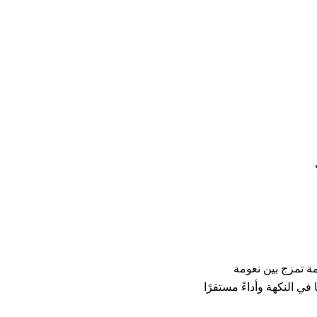
تركيز 3mg تقدم تركيبة دسمة تمزج بين نعومة
بع متوازن. عبوة 60 مل تمنح ثباتًا في النكهة وأداءً مستقرًا