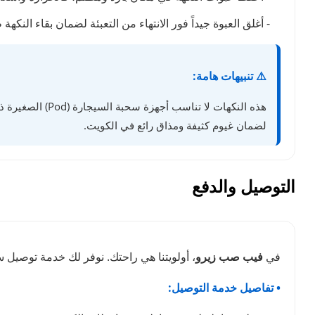
- أغلق العبوة جيداً فور الانتهاء من التعبئة لضمان بقاء النكه
⚠️ تنبيهات هامة:
هذه النكهات لا تناسب أجهزة سحبة السيجارة (Pod) الصغيرة ذات الواط المنخفض. خذ سحبات متأنية واترك مجالاً لتبريد الكويل. تجد في
لضمان غيوم كثيفة ومذاق رائع في الكويت.
التوصيل والدفع
في
فيب صب زيرو
، أولويتنا هي راحتك. نوفر لك خدمة توصيل
• تفاصيل خدمة التوصيل: