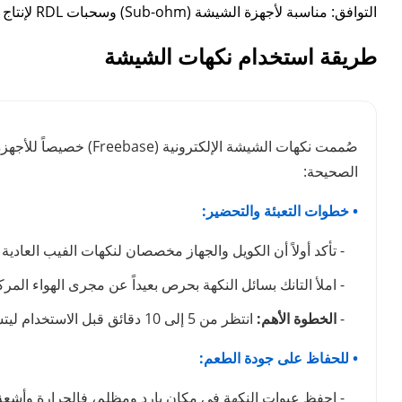
التوافق: مناسبة لأجهزة الشيشة (Sub-ohm) وسحبات RDL لإنتاج بخار كثيف ونكهة مركزة
طريقة استخدام نكهات الشيشة
صُممت نكهات الشيشة ا
الصحيحة:
• خطوات التعبئة والتحضير:
- تأكد أولاً أن الكويل والجهاز مخصصان لنكهات الفيب العادية (Freebase) وليس السولت نيكوتين
- املأ التانك بسائل النكهة بحرص بعيداً عن مجرى الهواء الم
-
الخطوة الأهم:
انتظر من 5 إلى 10 دقائق قبل الاستخدام ليتشبع القطن تماماً بالنكهة وتتجنب احتراقه.
• للحفاظ على جودة الطعم:
- احفظ عبوات النكهة في مكان بارد ومظلم، فالحرارة وأشعة