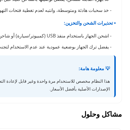
- خذ سحبات هادئة ومتوسطة، وانتبه لعدم تغطية فتحات التهوي
• تحذيرات الشحن والتخزين:
- اشحن الجهاز باستخدام منفذ USB (كمبيوتر/سيارة) أو شاحن بطيء. تجنب شواحن الهواتف السريعة تماماً لأنها قد تتلف البطارية وتتسبب في حرق نكهة الجهاز.
- يفضل ترك الجهاز بوضعية عمودية عند عدم الاستخدام لتج
💡 معلومة هامة:
هذا النظام مخصص للاستخدام مرة واحدة وغير قابل لإعادة التعب
الإصدارات الأصلية بأفضل الأسعار.
مشاكل وحلول