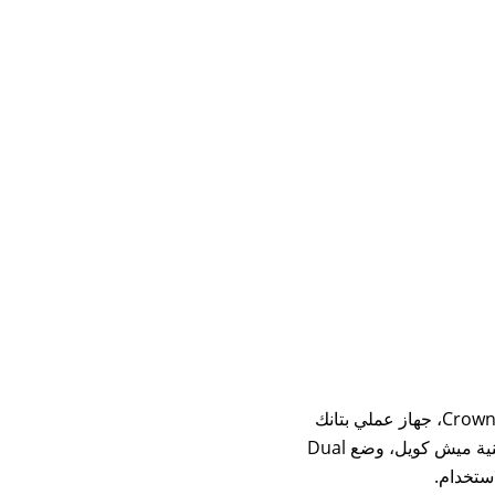
استمتع بتجربة قوية مع الفاخر 32000 سحبة Cloud Box من Crown Bar، جهاز عملي بتانك
كبير 25 مل وبطارية 800mAh قابلة للشحن عبر Type-C. يأتي بتقنية ميش كويل، وضع Dual