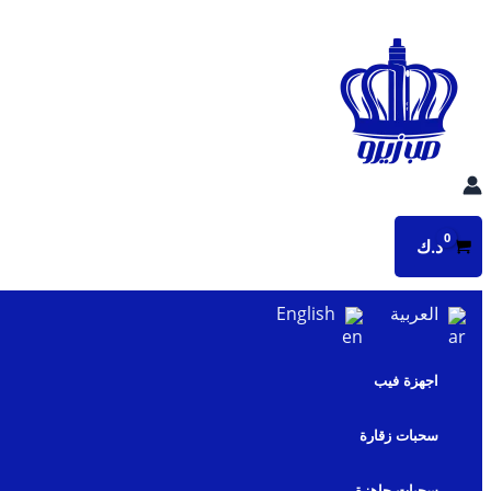
تخطي
إلى
المحتوى
د.ك
العربية
English
اجهزة فيب
سحبات زقارة
سحبات جاهزة