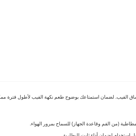
مطاطية (من الفم وقاعدة الجهاز) للسماح بمرور الهواء.
ول استخدام لضمان أداء ثابت للبطارية.