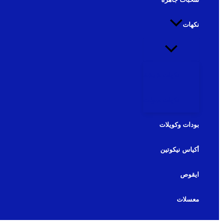
نكهات
نكهات شيشة
نكهات سولت
بودات وكويلات
أكياس نيكوتين
ايقوص
معسلات