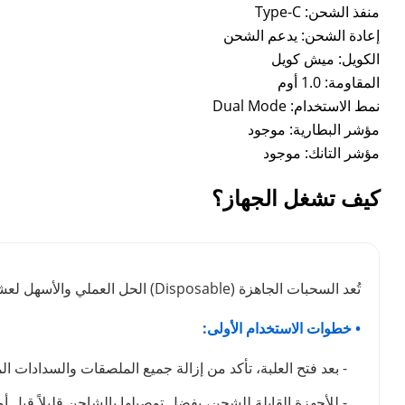
منفذ الشحن: Type-C
إعادة الشحن: يدعم الشحن
الكويل: ميش كويل
المقاومة: 1.0 أوم
نمط الاستخدام: Dual Mode
مؤشر البطارية: موجود
مؤشر التانك: موجود
كيف تشغل الجهاز؟
تُعد السحبات الجاهزة (Disposable) الحل العملي والأسهل لعشاق الفيب. لضمان استمتاعك بوضوح طعم نكهة الفيب لأطول فترة ممكنة والحفاظ على كفاءة الجهاز، ننصحك باتباع الدليل التالي:
• خطوات الاستخدام الأولى:
- بعد فتح العلبة، تأكد من إزالة جميع الملصقات والسدادات ال
- للأجهزة القابلة للشحن، يفضل توصيلها بالشاحن قليلاً قبل أ