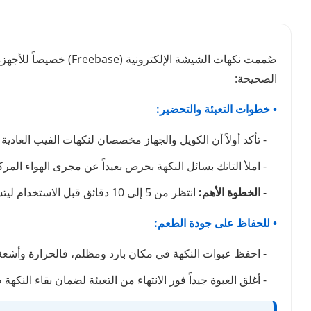
صُممت نكهات الشيشة ا
الصحيحة:
• خطوات التعبئة والتحضير:
- تأكد أولاً أن الكويل والجهاز مخصصان لنكهات الفيب العادية (Freebase) وليس السولت نيكوتين
- املأ التانك بسائل النكهة بحرص بعيداً عن مجرى الهواء الم
-
الخطوة الأهم:
انتظر من 5 إلى 10 دقائق قبل الاستخدام ليتشبع القطن تماماً بالنكهة وتتجنب احتراقه.
• للحفاظ على جودة الطعم:
- احفظ عبوات النكهة في مكان بارد ومظلم، فالحرارة وأشعة
- أغلق العبوة جيداً فور الانتهاء من التعبئة لضمان بقاء النكه