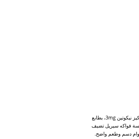
اناركست فانيليا Black by Anarchist نكهة فيب بحجم 60 مل وتركيز نيكوتين 3mg، بطابع
لمسة فواكه سيريل تضيف
 بقوام دسم وطعم واضح.