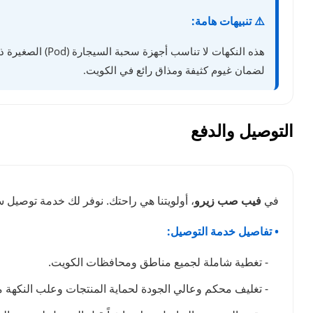
⚠️ تنبيهات هامة:
هذه النكهات لا تناسب أجهزة سحبة السيجارة (Pod) الصغيرة ذات الواط المنخفض. خذ سحبات متأنية واترك مجالاً لتبريد الكويل. تجد في
لضمان غيوم كثيفة ومذاق رائع في الكويت.
التوصيل والدفع
في
فيب صب زيرو
، أولويتنا هي راحتك. نوفر لك خدمة توصيل
• تفاصيل خدمة التوصيل:
- تغطية شاملة لجميع مناطق ومحافظات الكويت.
- تغليف محكم وعالي الجودة لحماية المنتجات وعلب النكهة من 