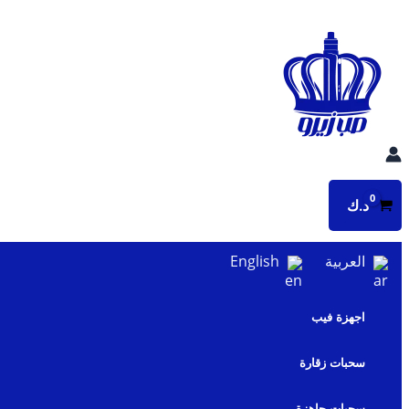
تخطي
إلى
المحتوى
د.ك
العربية
English
اجهزة فيب
سحبات زقارة
سحبات جاهزة