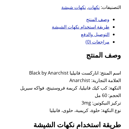
التصنيفات:
نكهات
,
نكهات شيشة
وصف المنتج
طريقة استخدام نكهات الشيشة
التوصيل والدفع
مراجعات (0)
وصف المنتج
اسم المنتج: اناركست فانيليا Black by Anarchist
العلامة التجارية: Anarchist
النكهة: كب كيك فانيليا، كريمة فروستينج، فواكه سيريل
الحجم: 60 مل
تركيز النيكوتين: 3mg
نوع النكهة: حلوة، كريمية، حلوى، فانيليا
طريقة استخدام نكهات الشيشة