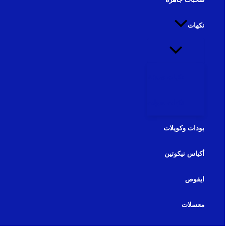
نكهات
نكهات شيشة
نكهات سولت
بودات وكويلات
أكياس نيكوتين
ايقوص
معسلات