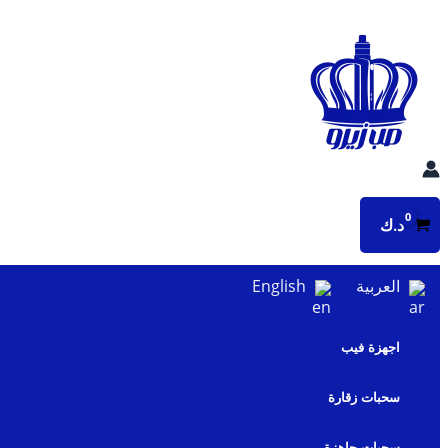
تخطي
إلى
المحتوى
د.ك
العربية
English
اجهزة فيب
سحبات زقارة
سحبات جاهزة