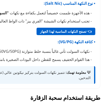
• نوع النكهة المناسب (Salt Nic):
- هذه الأجهزة صُممت خصيصاً لتعمل بكفاءة مع نكهات
"السو
- تجنب استخدام نكهات الشيشة "الفري بيز" ذات الواط العال
👈 تصفح النكهات المناسبة لهذا الجهاز
• كثافة النكهة (VG/PG):
- نكهات السولت تأتي غالباً بنسبة خلط متوازنة (50VG/50PG).
- هذا القوام الخفيف يسمح للقطن داخل البودات الصغيرة با
💡 معلومة تهمك:
التدخين.
طريقة استخدام سحبة الزقارة