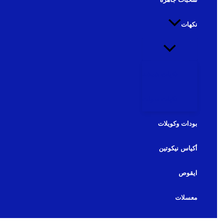
نكهات
نكهات شيشة
نكهات سولت
بودات وكويلات
أكياس نيكوتين
ايقوص
معسلات