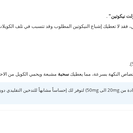
لت نيكوتين"
.
ي، فقد لا تعطيك إشباع النيكوتين المطلوب وقد تتسبب في تلف الكويلا
متصاص النكهة بسرعة، مما يعطيك
سحبة
مشبعة ويحمي الكويل من الاحتراق (Hit
تتميز نكهات السولت بتركيز نيكوتين عالي (عادة من 20mg الى 50mg) لتوفر لك إ