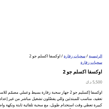
الرئيسية
/
سحبات زقارة
/ اوكسفا اكسلم جو 2
سحبات زقارة
اوكسفا اكسلم جو 2
5,500
د.ك
اوكسفا إكسليم جو 2 جهاز سحبة زقارة بسيط وعملي مصمّم
تعقيد، مناسب للمبتدئين وللي يفضّلون تشغيل مباشر من غير إعداد
كبيرة تعطي وقت استخدام طويل، مع سحبة تلقائية ثابتة ونكهة واض