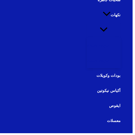
نكهات
نكهات شيشة
نكهات سولت
بودات وكويلات
أكياس نيكوتين
ايقوص
معسلات