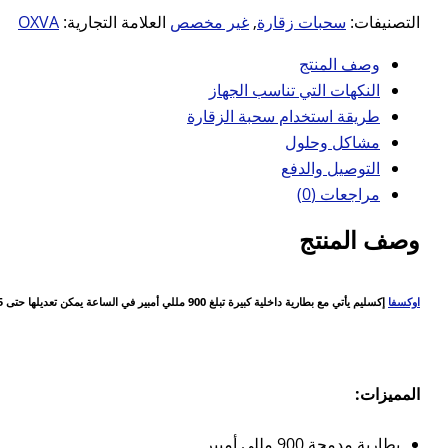
التصنيفات:
سحبات زقارة
,
غير مخصص
العلامة التجارية:
OXVA
وصف المنتج
النكهات التي تناسب الجهاز
طريقة استخدام سحبة الزقارة
مشاكل وحلول
التوصيل والدفع
مراجعات (0)
وصف المنتج
اوكسفا
إكسليم يأتي مع بطارية داخلية كبيرة تبلغ 900 مللي أمبير في الساعة يمكن تعديلها حتى 25 واط ، وهو محمل بالكثير من الطاقة وعمر البطارية ليوم كامل. تتميز كبسولات اكسليم بتصميم مضاد للتسرب مع تعبئة جانبية سهلة الاستخدام وتأتي في مجموعة جيدة من المقاومات.
المميزات:
بطارية مدمجة 900 مللي أمبير