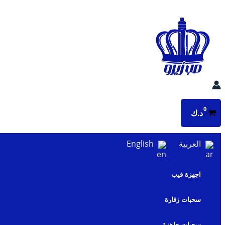
تخطي
إلى
المحتوى
د.ك
العربية
English
اجهزة فيب
سحبات زقارة
سحبات جاهزة