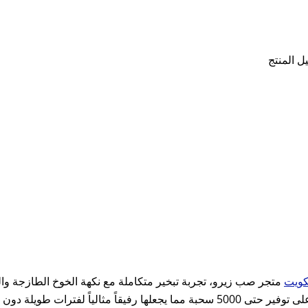
ل المنتج
كويت
متجر صب زيرو، تجربة تبخير متكاملة مع نكهة الخوخ الطازجة وال
نيكوتين متوسط يمنحك إحساساً مريحاً ومتوازناً، إلى جانب قدرتها على توفير حتى 5000 سح