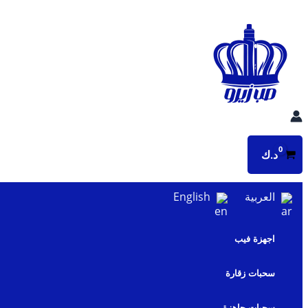
تخطي
إلى
المحتوى
د.ك
العربية
English
اجهزة فيب
سحبات زقارة
سحبات جاهزة