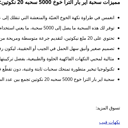
مميزات سحبة اير بار الترا خوخ 5000 سحبه 20 نكوتين:
انغمس في طراوة نكهة الخوخ الغنيّة والمنعشة التي تنقلك إلى 
توفر لك هذه السحبة ما يصل إلى 5000 سحبة، ما يعني استخدام طويل الأمد دون الحاجة لاستبدال أو شحن متكرر، لتبقى معك في جميع أوقاتك.
تحتوي على 20 ملغ نيكوتين، لتقديم جرعة متوسطة ومريحة من النيكوتين لعشاق التوازن، بدون أن تكون السحبة مزعجة أو قاسية.
تصميم صغير وأنيق سهل الحمل في الجيب أو الحقيبة، ليكون رفيق
مثالية لمحبي النكهات الفاكهية الحلوة والطبيعية، بفضل تركيبتها 
تكنولوجيا تبخير متطورة تمنحك سحبات ثابتة وغنية، دون تقطّع ف
سحبة اير بار الترا خوخ 5000 سحبه 20 نكوتين تجمع بين عدد السحبات الكبير والنكهة الخوخية الفاخرة مع تركيز نيكوتين مثالي لمتعة طويلة تدوم لأيام.
تسوق المزيد:
نكهات فيب