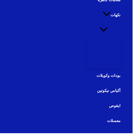
نكهات
نكهات شيشة
نكهات سولت
بودات وكويلات
أكياس نيكوتين
ايقوص
معسلات