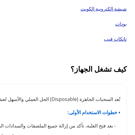
شيشة الكترونية الكويت
بودات
تانكات فيب
كيف تشغل الجهاز؟
تُعد السحبات الجاهزة (Disposable) الحل العملي والأسهل لعشاق الفيب. لضمان استمتاعك بوضوح طعم نكهة الفيب لأطول فترة ممكنة والحفاظ على كفاءة الجهاز، ننصحك باتباع الدليل التالي:
• خطوات الاستخدام الأولى:
- بعد فتح العلبة، تأكد من إزالة جميع الملصقات والسدادات ال