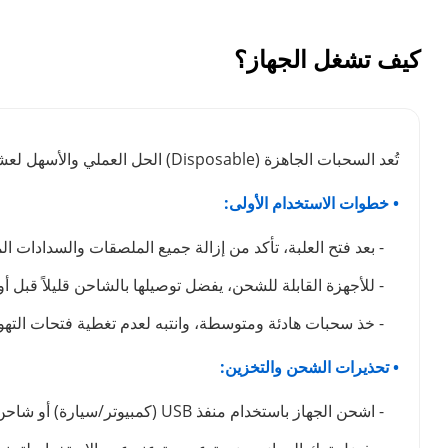
كيف تشغل الجهاز؟
تُعد السحبات الجاهزة (Disposable) الحل العملي والأسهل لعشاق الفيب. لضمان استمتاعك بوضوح طعم نكهة الفيب لأطول فترة ممكنة والحفاظ على كفاءة الجهاز، ننصحك باتباع الدليل التالي:
• خطوات الاستخدام الأولى:
- بعد فتح العلبة، تأكد من إزالة جميع الملصقات والسدادات ال
- للأجهزة القابلة للشحن، يفضل توصيلها بالشاحن قليلاً قبل أ
- خذ سحبات هادئة ومتوسطة، وانتبه لعدم تغطية فتحات التهوي
• تحذيرات الشحن والتخزين:
- اشحن الجهاز باستخدام منفذ USB (كمبيوتر/سيارة) أو شاحن بطيء. تجنب شواحن الهواتف السريعة تماماً لأنها قد تتلف البطارية وتتسبب في حرق نكهة الجهاز.