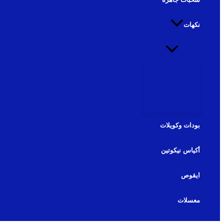
نكهات
نكهات شيشة
نكهات سولت
بودات وكويلات
أكياس نيكوتين
ايقوص
معسلات