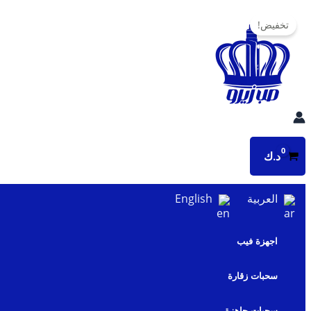
تخطي
تخفيض!
إلى
المحتوى
د.ك
العربية
English
اجهزة فيب
سحبات زقارة
سحبات جاهزة