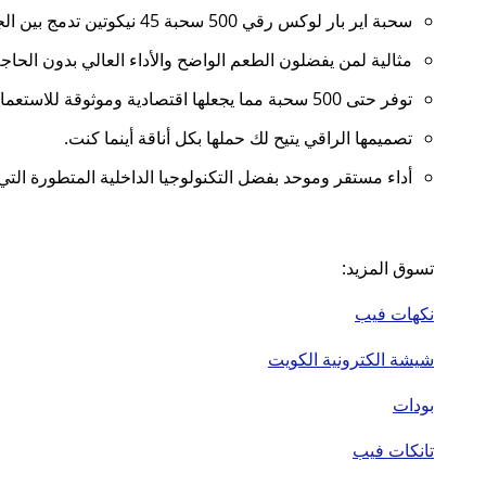
سحبة اير بار لوكس رقي 500 سحبة 45 نيكوتين تدمج بين الجودة العالية في المكونات والنكهة القوية في منتج واحد سهل الاستخدام.
مثالية لمن يفضلون الطعم الواضح والأداء العالي بدون الحاج
توفر حتى 500 سحبة مما يجعلها اقتصادية وموثوقة للاستعمال اليومي.
تصميمها الراقي يتيح لك حملها بكل أناقة أينما كنت.
أداء مستقر وموحد بفضل التكنولوجيا الداخلية المتطورة ال
تسوق المزيد:
نكهات فيب
شيشة الكترونية الكويت
بودات
تانكات فيب