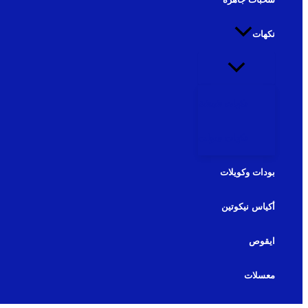
نكهات
نكهات شيشة
نكهات سولت
بودات وكويلات
أكياس نيكوتين
ايقوص
معسلات