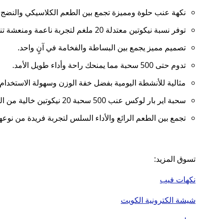
نكهة عنب حلوة ومميزة تجمع بين الطعم الكلاسيكي والنضج ا
توفر نسبة نيكوتين معتدلة 20 ملغم لتجربة ناعمة ومنعشة تناسب معظم المستخدمين.
تصميم مميز يجمع بين البساطة والفخامة في آنٍ واحد.
تدوم حتى 500 سحبة مما يمنحك راحة وأداء طويل الأمد.
مثالية للأنشطة اليومية بفضل خفة الوزن وسهولة الاستخدام.
سحبة اير بار لوكس عنب 500 سحبة 20 نيكوتين خالية من الرائحة الثقيلة، لتتمكن من استخدامها أينما كنت دون إحراج.
تجمع بين الطعم الرائع والأداء السلس لتجربة فريدة من نوعها
تسوق المزيد:
نكهات فيب
شيشة الكترونية الكويت