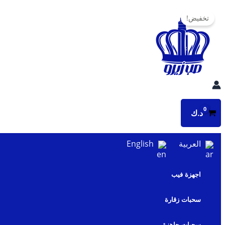
تخطي
تخفيض!
إلى
المحتوى
د.ك
العربية
English
اجهزة فيب
سحبات زقارة
سحبات جاهزة