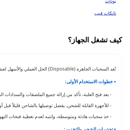
بودات
تانكات فيب
كيف تشغل الجهاز؟
تُعد السحبات الجاهزة (Disposable) الحل العملي والأسهل لعشاق الفيب. لضمان استمتاعك بوضوح طعم نكهة الفيب لأطول فترة ممكنة والحفاظ على كفاءة الجهاز، ننصحك باتباع الدليل التالي:
• خطوات الاستخدام الأولى:
- بعد فتح العلبة، تأكد من إزالة جميع الملصقات والسدادات ال
- للأجهزة القابلة للشحن، يفضل توصيلها بالشاحن قليلاً قبل أ
- خذ سحبات هادئة ومتوسطة، وانتبه لعدم تغطية فتحات التهوي
• تحذيرات الشحن والتخزين: