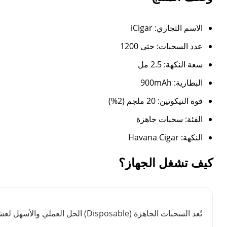
الاسم التجاري: iCigar
عدد السحبات: حتى 1200
سعة النكهة: 2.5 مل
البطارية: 900mAh
قوة النيكوتين: 20 ملجم (2%)
الفئة: سحبات جاهزة
النكهة: Havana Cigar
كيف تشغل الجهاز؟
تُعد السحبات الجاهزة (Disposable) الحل العملي والأسهل لعشاق الفيب. لضمان استمتاعك بوضوح طعم نكهة الفيب لأطول فترة ممكنة والحفاظ على كفاءة الجهاز، ننصحك باتباع الدليل التالي: