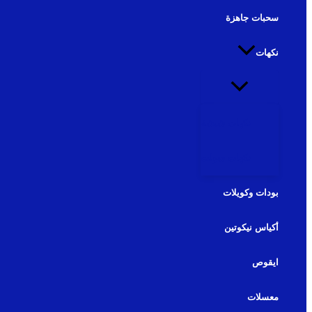
سحبات جاهزة
نكهات
نكهات شيشة
نكهات سولت
بودات وكويلات
أكياس نيكوتين
ايقوص
معسلات