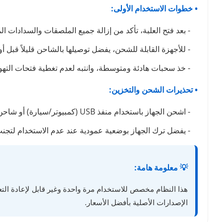
• خطوات الاستخدام الأولى:
- بعد فتح العلبة، تأكد من إزالة جميع الملصقات والسدادات ال
- للأجهزة القابلة للشحن، يفضل توصيلها بالشاحن قليلاً قبل أ
- خذ سحبات هادئة ومتوسطة، وانتبه لعدم تغطية فتحات التهوي
• تحذيرات الشحن والتخزين:
- اشحن الجهاز باستخدام منفذ USB (كمبيوتر/سيارة) أو شاحن بطيء. تجنب شواحن الهواتف السريعة تماماً لأنها قد تتلف البطارية وتتسبب في حرق نكهة الجهاز.
- يفضل ترك الجهاز بوضعية عمودية عند عدم الاستخدام لتج
💡 معلومة هامة:
هذا النظام مخصص للاستخدام مرة واحدة وغير قابل لإعادة التعب
الإصدارات الأصلية بأفضل الأسعار.