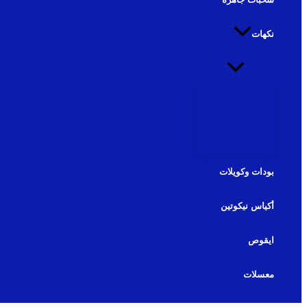
نكهات
نكهات شيشة
نكهات سولت
بودات وكويلات
أكياس نيكوتين
ايقوص
معسلات