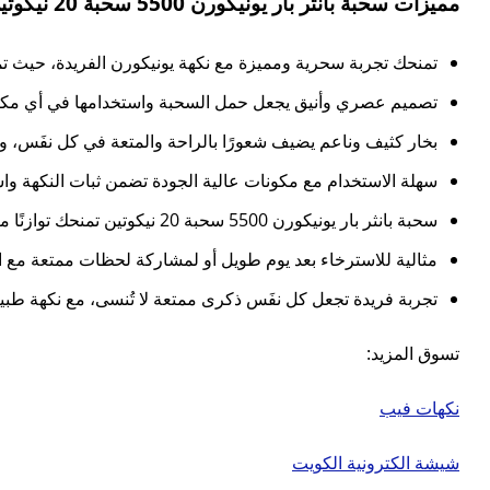
مميزات سحبة بانثر بار يونيكورن 5500 سحبة 20 نيكوتين:
تمنحك تجربة سحرية ومميزة مع نكهة يونيكورن الفريدة، حيث تمت
تصميم عصري وأنيق يجعل حمل السحبة واستخدامها في أي مكان أم
بخار كثيف وناعم يضيف شعورًا بالراحة والمتعة في كل نفَس، 
سهلة الاستخدام مع مكونات عالية الجودة تضمن ثبات النكهة واست
سحبة بانثر بار يونيكورن 5500 سحبة 20 نيكوتين تمنحك توازنًا مثاليًا بين النكهة الخفيفة والانتعاش، لتصبح كل جلسة مليئة بالمتعة.
مثالية للاسترخاء بعد يوم طويل أو لمشاركة لحظات ممتعة مع الأ
تجربة فريدة تجعل كل نفَس ذكرى ممتعة لا تُنسى، مع نكهة طبي
تسوق المزيد:
نكهات فيب
شيشة الكترونية الكويت