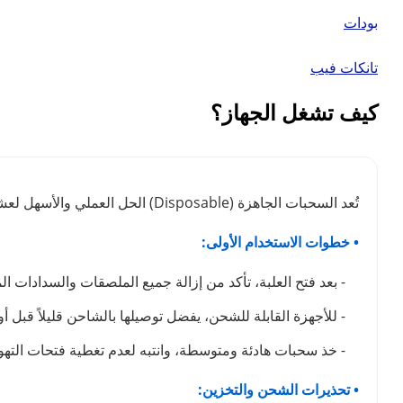
بودات
تانكات فيب
كيف تشغل الجهاز؟
تُعد السحبات الجاهزة (Disposable) الحل العملي والأسهل لعشاق الفيب. لضمان استمتاعك بوضوح طعم نكهة الفيب لأطول فترة ممكنة والحفاظ على كفاءة الجهاز، ننصحك باتباع الدليل التالي:
• خطوات الاستخدام الأولى:
- بعد فتح العلبة، تأكد من إزالة جميع الملصقات والسدادات ال
- للأجهزة القابلة للشحن، يفضل توصيلها بالشاحن قليلاً قبل أ
- خذ سحبات هادئة ومتوسطة، وانتبه لعدم تغطية فتحات التهوي
• تحذيرات الشحن والتخزين: