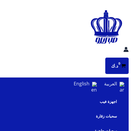
تخطي
إلى
المحتوى
د.ك
العربية
English
اجهزة فيب
سحبات زقارة
سحبات جاهزة