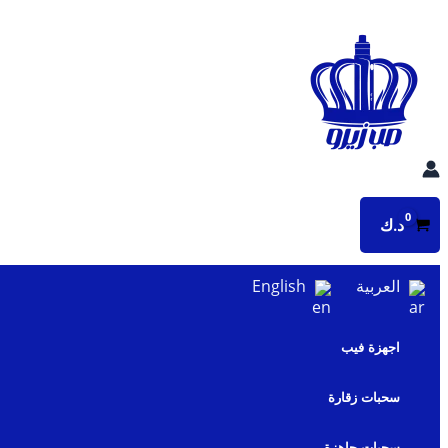
تخطي
إلى
المحتوى
د.ك
العربية
English
اجهزة فيب
سحبات زقارة
سحبات جاهزة