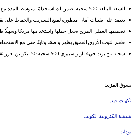
السعة البالغة 500 سحبة تضمن لك استخدامًا متوسط المدة مع جودة عالية في كل نفخة حتى النهاية.
تعتمد على تقنيات أمان متطورة لمنع التسريب والحفاظ على نقا
تصميمها العملي المريح يجعل حملها واستخدامها مريحًا وسهلًا طو
طعم التوت الأزرق العميق يظهر واضحًا وثابتًا حتى مع الاستخدام ال
سحبة تاج بوت في4 بلو راسبيري 500 سحبة 50 نيكوتين تعزز ثقتك بنكهات الفواكه القوية وتجربة سحب احترافية مثالية لعشاق الطعم المركّز.
تسوق المزيد:
نكهات فيب
شيشة الكترونية الكويت
بودات