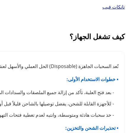
تانكات فيب
كيف تشغل الجهاز؟
تُعد السحبات الجاهزة (Disposable) الحل العملي والأسهل لعشاق الفيب. لضمان استمتاعك بوضوح طعم نكهة الفيب لأطول فترة ممكنة والحفاظ على كفاءة الجهاز، ننصحك باتباع الدليل التالي:
• خطوات الاستخدام الأولى:
- بعد فتح العلبة، تأكد من إزالة جميع الملصقات والسدادات ال
- للأجهزة القابلة للشحن، يفضل توصيلها بالشاحن قليلاً قبل أ
- خذ سحبات هادئة ومتوسطة، وانتبه لعدم تغطية فتحات التهوي
• تحذيرات الشحن والتخزين: