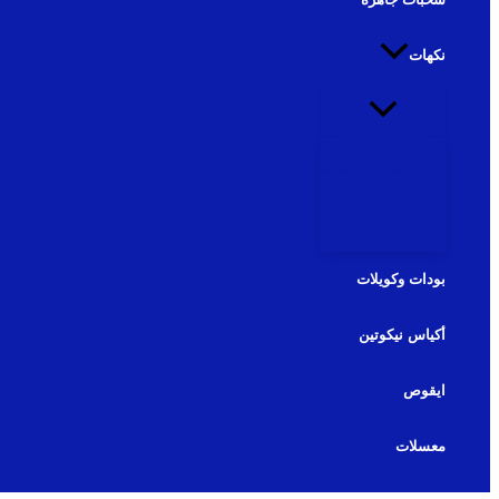
نكهات
نكهات شيشة
نكهات سولت
بودات وكويلات
أكياس نيكوتين
ايقوص
معسلات