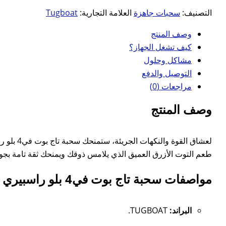
التصنيف:
سحبات جاهزة
العلامة التجارية:
Tugboat
وصف المنتج
كيف تشغل الجهاز؟
مشاكل وحلول
التوصيل والدفع
مراجعات (0)
وصف المنتج
لعشاق القوة والنكهات الجريئة، ستمنحك سحبة تاج بوت في4 بلو راسبيري 500 سحبة 50 نيكوتين من
طعم التوت الأزرق العميق الذي يلامس ذوقك ويمنحك ثقة تامة بجود
مواصفات سحبة تاج بوت في4 بلو راسبيري 500 سحبة 50 نيكوتين:
البراند:
TUGBOAT.