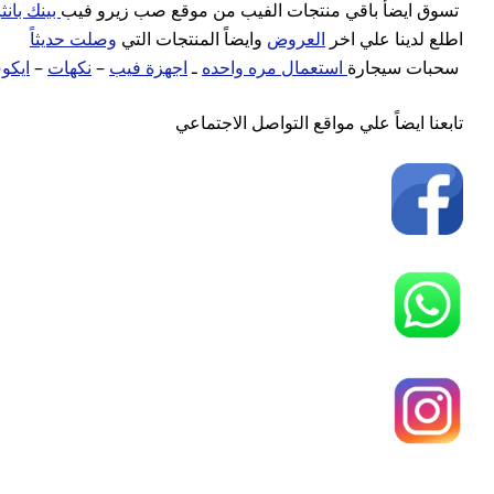
تسوق ايضأ باقي منتجات الفيب من موقع صب زيرو فيب
بينك بان
اطلع لدينا علي اخر
العروض
وايضاً المنتجات التي
وصلت حديثاً
سحبات سيجارة
استعمال مره واحده
ـ
اجهزة فيب
–
نكهات
–
ايك
تابعنا ايضاً علي مواقع التواصل الاجتماعي