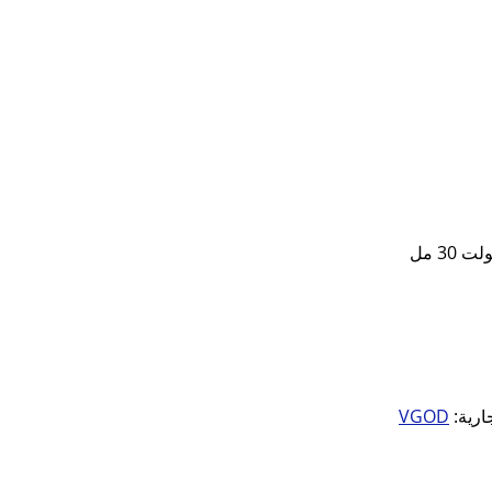
3 مل
جارية:
VGOD