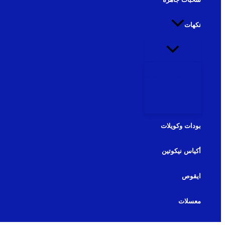
نكهات
نكهات شيشة
نكهات سولت
بودات وكويلات
أكياس نيكوتين
ايقوص
معسلات