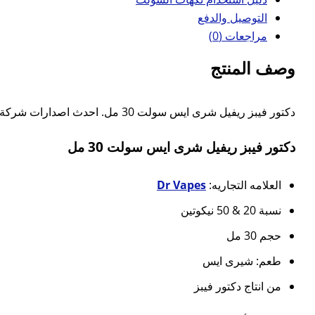
التوصيل والدفع
مراجعات (0)
وصف المنتج
دكتور فيبز ريفيل شرى ايس سولت 30 مل. احدث اصدارات شركة دكتور فيب الشهيرة مزيج بطعم الكرز البارد تاتى في عبوة حجم 30 مل. تناسب اجهزة سحبة سيجاره
دكتور فيبز ريفيل شرى ايس سولت 30 مل
العلامه التجاريه:
Dr Vapes
نسبة 20 & 50 نيكوتين
حجم 30 مل
طعم: شيرى ايس
من انتاج دكتور فيبز