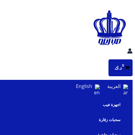
تخطي
إلى
المحتوى
د.ك
العربية
English
اجهزة فيب
سحبات زقارة
سحبات جاهزة