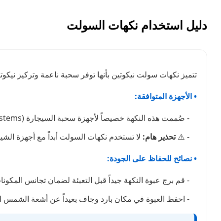
دليل استخدام نكهات السولت
تتميز نكهات سولت نيكوتين بأنها توفر سحبة ناعمة وتركيز نيكوتين
• الأجهزة المتوافقة:
- صُممت هذه النكهة خصيصاً لأجهزة سحبة السيجارة (Pod Systems) ذات السحب المكتوم (MTL).
- ⚠️
تحذير هام:
لا تستخدم نكهات السولت أبداً مع أجهزة الشيشة الإلكترونية (Sub-Ohm) ذات الواط العالي، نظراً
• نصائح للحفاظ على الجودة:
- قم برج عبوة النكهة جيداً قبل التعبئة لضمان تجانس المكونا
- احفظ العبوة في مكان بارد وجاف بعيداً عن أشعة الشمس ا