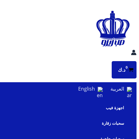
تخطي
إلى
المحتوى
د.ك
العربية
English
اجهزة فيب
سحبات زقارة
سحبات جاهزة