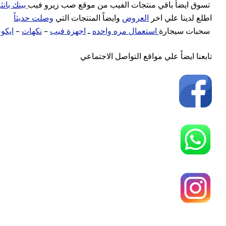
تسوق ايضأ باقي منتجات الفيب من موقع صب زيرو فيب
بينك بان
اطلع لدينا علي اخر
العروض
وايضاً المنتجات التي
وصلت حديثاً
سحبات سيجارة
استعمال مره واحده
ـ
اجهزة فيب
–
نكهات
–
ايك
تابعنا ايضاً علي مواقع التواصل الاجتماعي