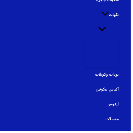
نكهات
نكهات شيشة
نكهات سولت
بودات وكويلات
أكياس نيكوتين
ايقوص
معسلات