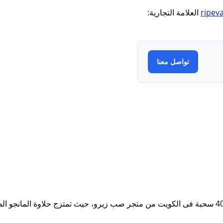
ripev
العلامة التجارية:
تواصل معنا
عش تجربة المذاق الاستوائي الفاخر مع سحبة رايب فيبز مانجو 4000 سحبة فى الكويت من متجر صب زيرو،