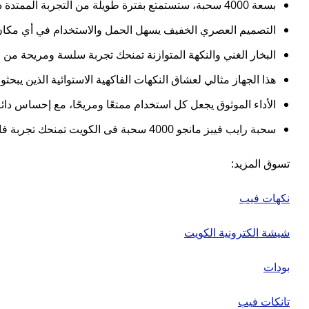
بسعة 4000 سحبة، ستستمتع بفترة طويلة من التجربة الممتدة دون القلق من نفاد الجهاز أو الحاجة إلى استبداله بشكل متكرر.
التصميم العصري الخفيف يسهل الحمل والاستخدام في أي مكان، م
البخار الغني والنكهة المتوازنة تمنحك تجربة سلسة ومريحة من ال
هذا الجهاز مثالي لعشاق النكهات الفاكهية الاستوائية الذين ي
الأداء الموثوق يجعل كل استخدام ممتعًا ومريحًا، مع إحساس دائ
سحبة رايب فيبز مانجو 4000 سحبة فى الكويت تمنحك تجربة فاخرة ومليئة بالحيوية والانتعاش، لتكون تجربة فيب لا تُنسى.
تسوق المزيد:
نكهات فيب
شيشة الكترونية الكويت
بودات
تانكات فيب