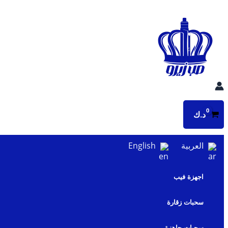
تخطي
إلى
المحتوى
د.ك
العربية
English
اجهزة فيب
سحبات زقارة
سحبات جاهزة