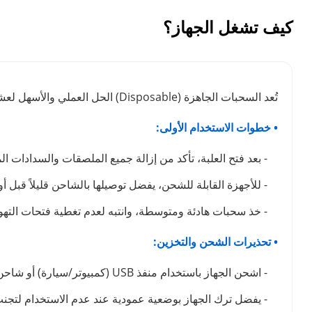
كيف تشغل الجهاز؟
تُعد السحبات الجاهزة (Disposable) الحل العملي والأسهل لعشاق الفيب. لضمان استمتاعك بوضوح طعم نكهة الفيب لأطول فترة ممكنة والحفاظ على كفاءة الجهاز، ننصحك باتباع الدليل التالي:
• خطوات الاستخدام الأولى:
- بعد فتح العلبة، تأكد من إزالة جميع الملصقات والسدادات ال
- للأجهزة القابلة للشحن، يفضل توصيلها بالشاحن قليلاً قبل أ
- خذ سحبات هادئة ومتوسطة، وانتبه لعدم تغطية فتحات التهوي
• تحذيرات الشحن والتخزين:
- اشحن الجهاز باستخدام منفذ USB (كمبيوتر/سيارة) أو شاحن بطيء. تجنب شواحن الهواتف السريعة تماماً لأنها قد تتلف البطارية وتتسبب في حرق نكهة الجهاز.
- يفضل ترك الجهاز بوضعية عمودية عند عدم الاستخدام لتج