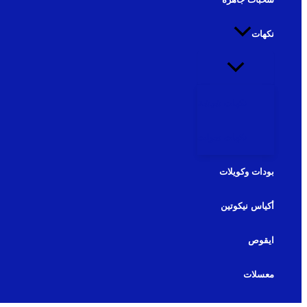
نكهات
نكهات شيشة
نكهات سولت
بودات وكويلات
أكياس نيكوتين
ايقوص
معسلات