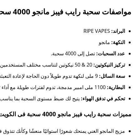
مواصفات سحبة رايب فيبز مانجو 4000 سحبة فى الكويت:
البراند:
RIPE VAPES
النكهة:
مانجو
عدد السحبات:
تصل إلى 4000 سحبة.
تركيز النيكوتين:
20 & 50 نيكوتين لتناسب مختلف المستخدمين.
سعة السائل:
9 ملى لنكهة تدوم طويلاً دون الحاجة لإعادة التعبئة.
البطارية:
1100 ملى امبير مدمجة، تدوم لفترات طويلة مع أداء ثابت.
تحكم في تدفق الهواء:
يتيح لك ضبط مستوى السحبة بما يناسب أ
مميزات سحبة رايب فيبز مانجو 4000 سحبة فى الكويت:
مزيج المانجو الغني يمنحك شعورًا استوائيًا منعشًا وكأنك تتذوق