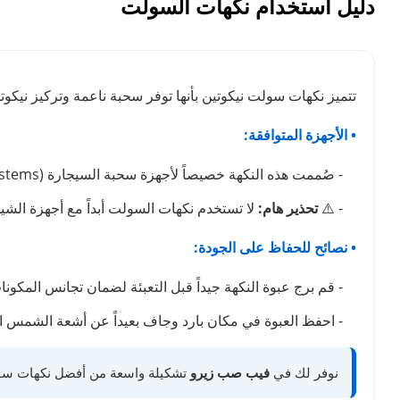
دليل استخدام نكهات السولت
تتميز نكهات سولت نيكوتين بأنها توفر سحبة ناعمة وتركيز نيكوتين
• الأجهزة المتوافقة:
- صُممت هذه النكهة خصيصاً لأجهزة سحبة السيجارة (Pod Systems) ذات السحب المكتوم (MTL).
- ⚠️
تحذير هام:
لا تستخدم نكهات السولت أبداً مع أجهزة الشيشة الإلكترونية (Sub-Ohm) ذات الواط العالي، نظراً
• نصائح للحفاظ على الجودة:
- قم برج عبوة النكهة جيداً قبل التعبئة لضمان تجانس المكونا
- احفظ العبوة في مكان بارد وجاف بعيداً عن أشعة الشمس ا
نوفر لك في
فيب صب زيرو
تشكيلة واسعة من أفضل نكهات سولت الأصلية في الكويت. اختر 