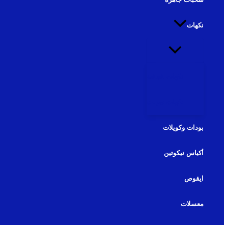
نكهات
نكهات شيشة
نكهات سولت
بودات وكويلات
أكياس نيكوتين
ايقوص
معسلات