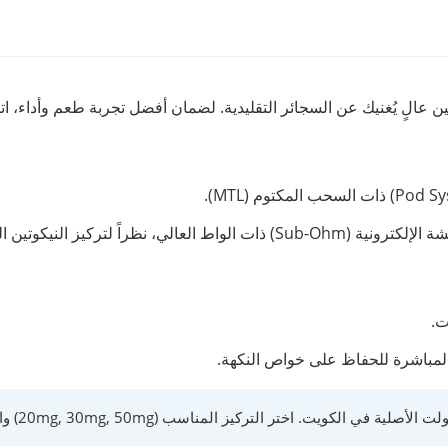
 عالٍ يُغنيك عن السجائر التقليدية. لضمان أفضل تجربة طعم وأداء، اتبع
 لتركيز النيكوتين المرتفع فيها.
ت.
لمباشرة للحفاظ على خواص النكهة.
التركيز المناسب (20mg, 30mg, 50mg) واستمتع بخدمة توصيل سريعة لكافة المناطق.