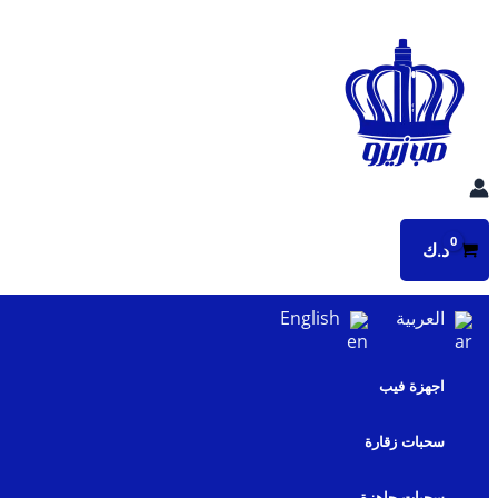
تخطي
إلى
المحتوى
د.ك
العربية
English
اجهزة فيب
سحبات زقارة
سحبات جاهزة