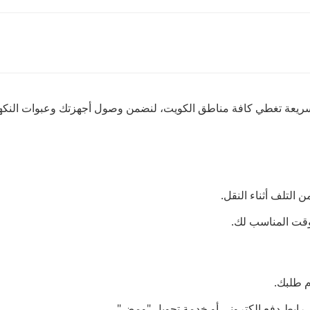
 سريعة تغطي كافة مناطق الكويت، لنضمن وصول أجهزتك وعبوات النكه
التلف أثناء النقل.
لوقت المناسب لك.
م طلبك.
رابط دفع إلكتروني أو خدمة تحويل "ومض".