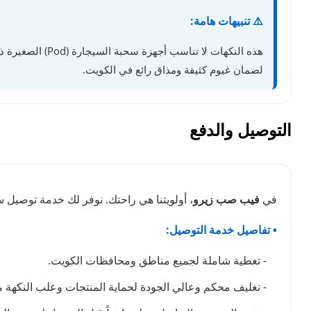
⚠️ تنبيهات هامة:
هذه النكهات لا تناسب أجهزة سحبة السيجارة (Pod) الصغيرة ذات الواط المنخفض. خذ سحبات متأنية واترك مجالاً لتبريد الكويل. تجد في
لضمان غيوم كثيفة ومذاق رائع في الكويت.
التوصيل والدفع
في
فيب صب زيرو
، أولويتنا هي راحتك. نوفر لك خدمة توصيل
• تفاصيل خدمة التوصيل:
- تغطية شاملة لجميع مناطق ومحافظات الكويت.
- تغليف محكم وعالي الجودة لحماية المنتجات وعلب النكهة من 