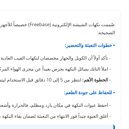
صُممت نكهات الشيشة ا
الصحيحة:
• خطوات التعبئة والتحضير:
- تأكد أولاً أن الكويل والجهاز مخصصان لنكهات الفيب العادية (Freebase) وليس السولت نيكوتين
- املأ التانك بسائل النكهة بحرص بعيداً عن مجرى الهواء الم
-
الخطوة الأهم:
انتظر من 5 إلى 10 دقائق قبل الاستخدام ليتشبع القطن تماماً بالنكهة وتتجنب احتراقه.
• للحفاظ على جودة الطعم:
- احفظ عبوات النكهة في مكان بارد ومظلم، فالحرارة وأشعة
- أغلق العبوة جيداً فور الانتهاء من التعبئة لضمان بقاء النكه