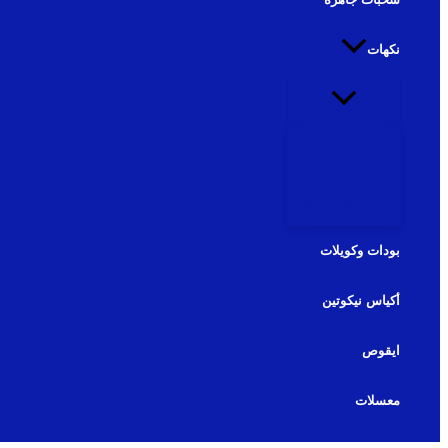
نكهات
نكهات شيشة
نكهات سولت
بودات وكويلات
أكياس نيكوتين
ايقوص
معسلات