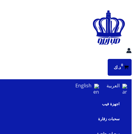
تخطي
إلى
المحتوى
د.ك
العربية
English
اجهزة فيب
سحبات زقارة
سحبات جاهزة