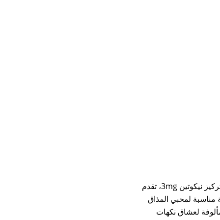
رول ابز شيشة تفاحتين Double Apple نكهة فيب بحجم 60 مل وتركيز نيكوتين 3mg، تقدم
مناسبة لمحبي المذاق
مألوفة لعشاق نكهات