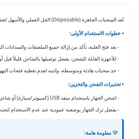
تُعد السحبات الجاهزة (Disposable) الحل العملي والأسهل لعشاق الفيب. لضمان استمتاعك بوضوح طعم نكهة الفيب لأطول فترة ممكنة والحفاظ على كفاءة الجهاز، ننصحك باتباع الدليل التالي:
• خطوات الاستخدام الأولى:
- بعد فتح العلبة، تأكد من إزالة جميع الملصقات والسدادات ال
- للأجهزة القابلة للشحن، يفضل توصيلها بالشاحن قليلاً قبل أ
- خذ سحبات هادئة ومتوسطة، وانتبه لعدم تغطية فتحات التهوي
• تحذيرات الشحن والتخزين:
- اشحن الجهاز باستخدام منفذ USB (كمبيوتر/سيارة) أو شاحن بطيء. تجنب شواحن الهواتف السريعة تماماً لأنها قد تتلف البطارية وتتسبب في حرق نكهة الجهاز.
- يفضل ترك الجهاز بوضعية عمودية عند عدم الاستخدام لتج
💡 معلومة هامة: