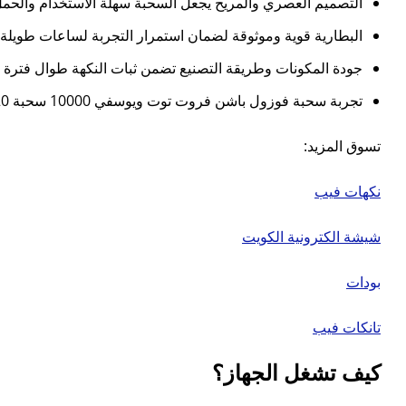
التصميم العصري والمريح يجعل السحبة سهلة الاستخدام والحمل
البطارية قوية وموثوقة لضمان استمرار التجربة لساعات طويل
جودة المكونات وطريقة التصنيع تضمن ثبات النكهة طوال فترة ا
تجربة سحبة فوزول باشن فروت توت ويوسفي 10000 سحبة 20 نيكوتين تمنحك إحساسًا بالانتعاش والمتعة الفاكهية المستمرة، لتصبح خيارك المثالي لعشاق النكهات الاستوائية.
تسوق المزيد:
نكهات فيب
شيشة الكترونية الكويت
بودات
تانكات فيب
كيف تشغل الجهاز؟