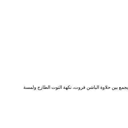
وتين من متجر صب زيرو مزيجاً فاكهياً رائعاً يجمع بين حلاوة الباشن فروت، نكهة التوت الطازج ولمسة