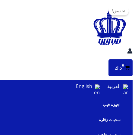
تخطي
تخفيض!
إلى
المحتوى
د.ك
العربية
English
اجهزة فيب
سحبات زقارة
سحبات جاهزة