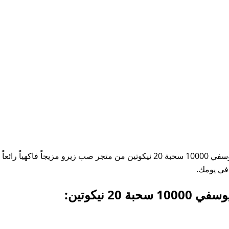
لمحبي الانتعاش المزدوج، تقدم سحبة فوزول باشن فروت توت ويوسفي 10000 سحبة 20 نيك
 في يومك.
 نيكوتين: