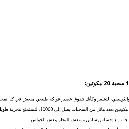
، واليُوسفي، لتشعر وكأنك تتذوق عصير فواكه طبيعي منعش في كل نفخة
ه الطازجة، مع إحساس سلس ومنعش للبخار ينعش الحواس.