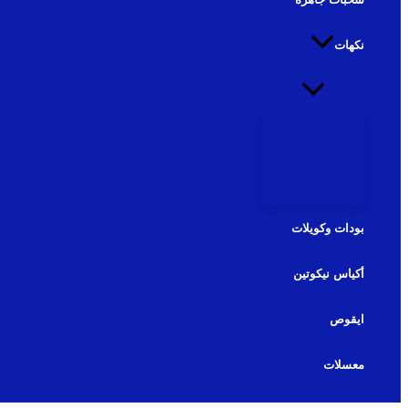
نكهات
نكهات شيشة
نكهات سولت
بودات وكويلات
أكياس نيكوتين
ايقوص
معسلات