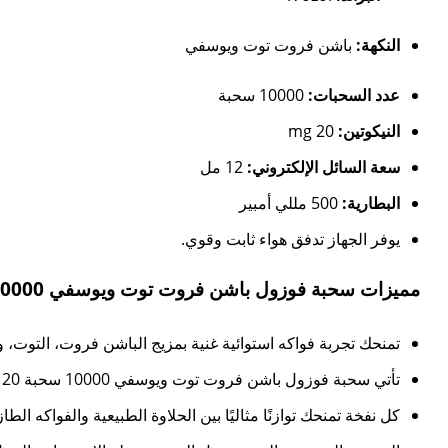
النكهة:
باشن فروت توت ويوسفي
عدد السحبات:
10000 سحبة
النيكوتين:
20 mg
سعة السائل الإلكتروني:
12 مل
البطارية:
500 مللي أمبير
يوفر الجهاز تدفق هواء ثابت وقوي.
مميزات سحبة فوزول باشن فروت توت ويوسفي 10000 سحبة 20 نيكوتين:
تمنحك تجربة فواكه استوائية غنية بمزيج الباشن فروت، التوت
تأتي سحبة فوزول باشن فروت توت ويوسفي 10000 سحبة 20 نيكوتين بعدد هائل من السحبات يصل إلى 10000، لتستمتع بتجربة طويلة وممتدة دون الحاجة لإعادة الشحن.
كل نفخة تمنحك توازنًا مثاليًا بين الحلاوة الطبيعية والفواك