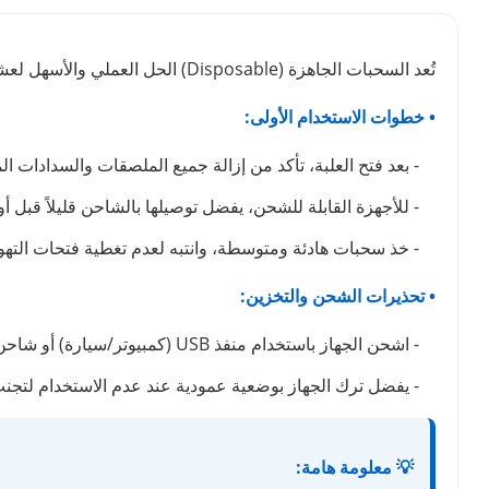
تُعد السحبات الجاهزة (Disposable) الحل العملي والأسهل لعشاق الفيب. لضمان استمتاعك بوضوح طعم نكهة الفيب لأطول فترة ممكنة والحفاظ على كفاءة الجهاز، ننصحك باتباع الدليل التالي:
• خطوات الاستخدام الأولى:
- بعد فتح العلبة، تأكد من إزالة جميع الملصقات والسدادات ال
- للأجهزة القابلة للشحن، يفضل توصيلها بالشاحن قليلاً قبل أ
- خذ سحبات هادئة ومتوسطة، وانتبه لعدم تغطية فتحات التهوي
• تحذيرات الشحن والتخزين:
- اشحن الجهاز باستخدام منفذ USB (كمبيوتر/سيارة) أو شاحن بطيء. تجنب شواحن الهواتف السريعة تماماً لأنها قد تتلف البطارية وتتسبب في حرق نكهة الجهاز.
- يفضل ترك الجهاز بوضعية عمودية عند عدم الاستخدام لتج
💡 معلومة هامة: