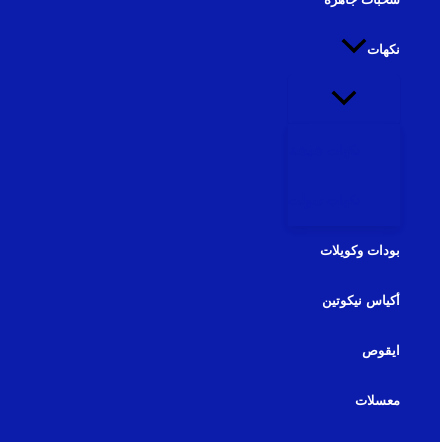
نكهات
نكهات شيشة
نكهات سولت
بودات وكويلات
أكياس نيكوتين
ايقوص
معسلات