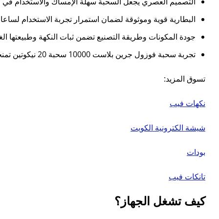
التصميم العصري يجعل السحبة سهلة الإمساك والاستخدام في أي
البطارية قوية وموثوقة لضمان استمرار تجربة الاستخدام لساع
جودة المكونات وطريقة التصنيع تضمن ثبات النكهة وطبيعتها ال
تجربة سحبة فوزول جرين بلاست 10000 سحبة 20 نيكوتين تمنحك إحساسًا بالانتعاش الكامل والطاقة المستمرة، لتصبح الخيار الأمثل لعشاق النكهات الطبيعية المركبة.
تسوق المزيد:
نكهات فيب
شيشة الكترونية الكويت
بودات
تانكات فيب
كيف تشغل الجهاز؟