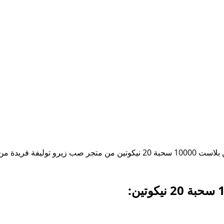
لمحبي الطعم الأخضر الطبيعي والمنعش، تقدم سحبة فوزول جرين بلاست 10000 سحب