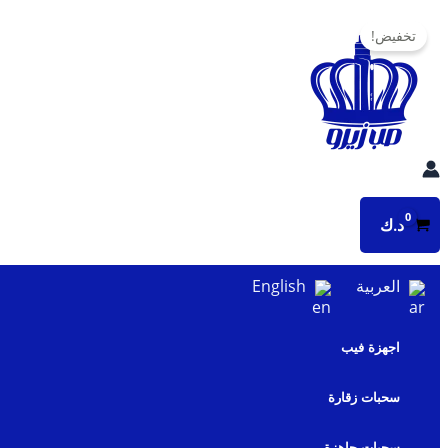
تخطي
تخفيض!
إلى
المحتوى
د.ك
العربية
English
اجهزة فيب
سحبات زقارة
سحبات جاهزة