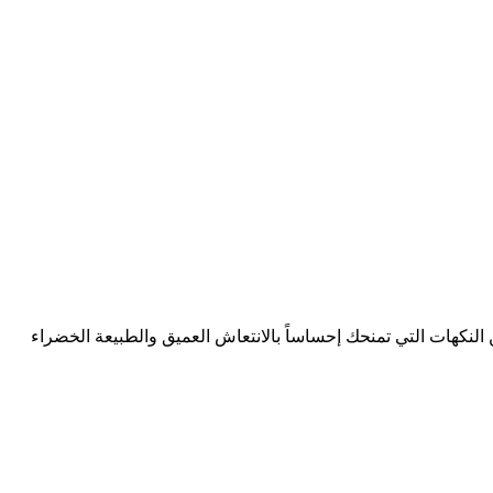
ة 20 نيكوتين من متجر صب زيرو توليفة فريدة من النكهات التي تمنحك إحساساً بالانتعاش العميق والطبيعة الخضراء