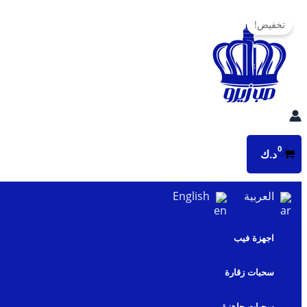
تخطي
تخفيض!
إلى
المحتوى
د.ك
العربية
English
اجهزة فيب
سحبات زقارة
سحبات جاهزة