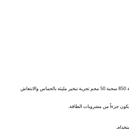
تقدم هذه السحبة إحساسًا قويًا للطاقة والطعم الحيوي الذي يشبه مشروبات الطاقة الشهيرة، حيث تمنح سحبة فوزول مشروب الطاقة 850 سحبة 50 مجم تجربة تبخير مليئة بالحماس والانتعاش
تكون جزءاً من مشروبات الطاقة.
تخدام.