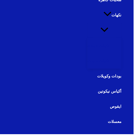
نكهات
نكهات شيشة
نكهات سولت
بودات وكويلات
أكياس نيكوتين
ايقوص
معسلات