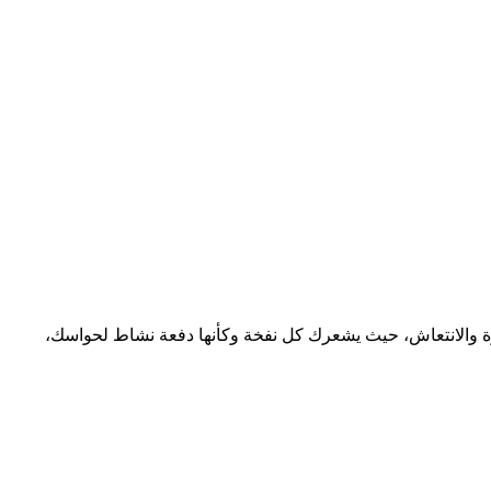
8 سحبة 50 مجم التي تقدم إحساساً منعشاً مليئاً بالقوة والانتعاش، حيث يشعرك كل نفخة وكأنها دفعة نشاط لحواسك،