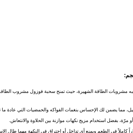
يل، مما يضمن لك الإحساس بنغمات الفواكه والحمضيات التي عادة ما 
و مرّة، بفضل استخدام مزيج نكهات موازنة بين الحلاوة والانتعاش.
اً كاملاً في الطعم ويمنع أي تداخل أو احتراق في النكهة مهما طال الاس