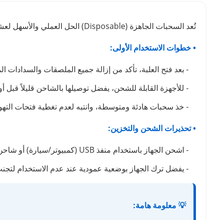
تُعد السحبات الجاهزة (Disposable) الحل العملي والأسهل لعشاق الفيب. لضمان استمتاعك بوضوح طعم نكهة الفيب لأطول فترة ممكنة والحفاظ على كفاءة الجهاز، ننصحك باتباع الدليل التالي:
• خطوات الاستخدام الأولى:
- بعد فتح العلبة، تأكد من إزالة جميع الملصقات والسدادات ال
- للأجهزة القابلة للشحن، يفضل توصيلها بالشاحن قليلاً قبل أ
- خذ سحبات هادئة ومتوسطة، وانتبه لعدم تغطية فتحات التهوي
• تحذيرات الشحن والتخزين:
- اشحن الجهاز باستخدام منفذ USB (كمبيوتر/سيارة) أو شاحن بطيء. تجنب شواحن الهواتف السريعة تماماً لأنها قد تتلف البطارية وتتسبب في حرق نكهة الجهاز.
- يفضل ترك الجهاز بوضعية عمودية عند عدم الاستخدام لتج
💡 معلومة هامة: