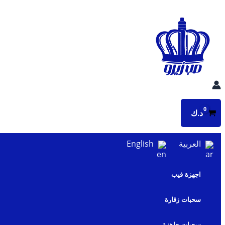
تخطي
إلى
المحتوى
د.ك
العربية
English
اجهزة فيب
سحبات زقارة
سحبات جاهزة