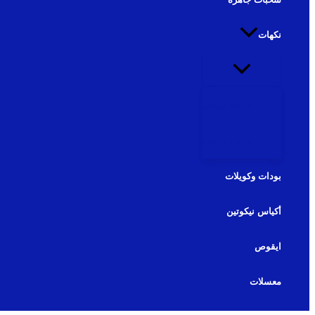
نكهات
نكهات شيشة
نكهات سولت
بودات وكويلات
أكياس نيكوتين
ايقوص
معسلات