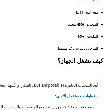
سعة البود : 13 مل.
السحبات : 4500 سحبة.
النيكوتين : %50.
الشاحن : تايب سي غير مشمول
كيف تشغل الجهاز؟
تُعد السحبات الجاهزة (Disposable) الحل العملي والأسهل لعشاق الفيب. لضمان استمتاعك بوضوح طعم نكهة الفيب لأطول فترة ممكنة والحفاظ على كفاءة الجهاز، ننصحك باتباع الدليل التالي:
• خطوات الاستخدام الأولى:
- بعد فتح العلبة، تأكد من إزالة جميع الملصقات والسدادات ال