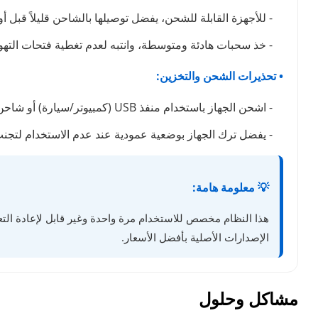
- للأجهزة القابلة للشحن، يفضل توصيلها بالشاحن قليلاً قبل أ
- خذ سحبات هادئة ومتوسطة، وانتبه لعدم تغطية فتحات التهوي
• تحذيرات الشحن والتخزين:
- اشحن الجهاز باستخدام منفذ USB (كمبيوتر/سيارة) أو شاحن بطيء. تجنب شواحن الهواتف السريعة تماماً لأنها قد تتلف البطارية وتتسبب في حرق نكهة الجهاز.
- يفضل ترك الجهاز بوضعية عمودية عند عدم الاستخدام لتج
💡 معلومة هامة:
هذا النظام مخصص للاستخدام مرة واحدة وغير قابل لإعادة التعب
الإصدارات الأصلية بأفضل الأسعار.
مشاكل وحلول