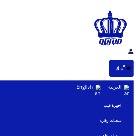
تخطي
إلى
المحتوى
د.ك
العربية
English
اجهزة فيب
سحبات زقارة
سحبات جاهزة