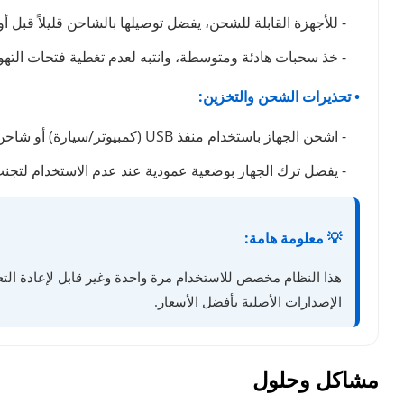
- للأجهزة القابلة للشحن، يفضل توصيلها بالشاحن قليلاً قبل أ
- خذ سحبات هادئة ومتوسطة، وانتبه لعدم تغطية فتحات التهوي
• تحذيرات الشحن والتخزين:
- اشحن الجهاز باستخدام منفذ USB (كمبيوتر/سيارة) أو شاحن بطيء. تجنب شواحن الهواتف السريعة تماماً لأنها قد تتلف البطارية وتتسبب في حرق نكهة الجهاز.
- يفضل ترك الجهاز بوضعية عمودية عند عدم الاستخدام لتج
💡 معلومة هامة:
هذا النظام مخصص للاستخدام مرة واحدة وغير قابل لإعادة التعب
الإصدارات الأصلية بأفضل الأسعار.
مشاكل وحلول