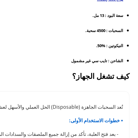
سعة البود : 13 مل.
السحبات : 4500 سحبة.
النيكوتين : %50.
الشاحن : تايب سي غير مشمول
كيف تشغل الجهاز؟
تُعد السحبات الجاهزة (Disposable) الحل العملي والأسهل لعشاق الفيب. لضمان استمتاعك بوضوح طعم نكهة الفيب لأطول فترة ممكنة والحفاظ على كفاءة الجهاز، ننصحك باتباع الدليل التالي:
• خطوات الاستخدام الأولى:
- بعد فتح العلبة، تأكد من إزالة جميع الملصقات والسدادات ال