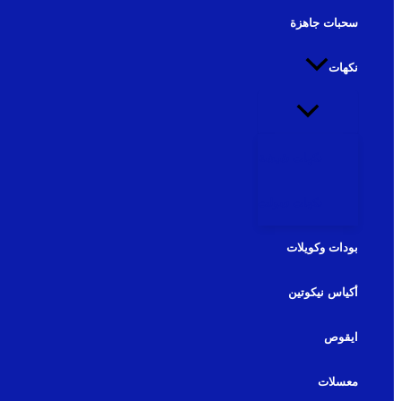
سحبات جاهزة
نكهات
نكهات شيشة
نكهات سولت
بودات وكويلات
أكياس نيكوتين
ايقوص
معسلات