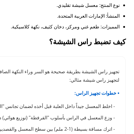
نوع المنتج: معسل شيشة تقليدي.
المنشأ: الإمارات العربية المتحدة.
المميزات: طعم غني ومركز، دخان كثيف، نكهة كلاسيكية.
كيف تضبط راس الشيشة؟
تجهيز راس الشيشة بطريقة صحيحة هو السر وراء النكهة الصافية 
لتجهيز راس شيشة مثالي:
• خطوات تجهيز الراس:
- اخلط المعسل جيداً داخل العلبة قبل أخذه لضمان تجانس "ال
- وزع المعسل في الراس بأسلوب "الفرفطة" (توزيع هوائي)
- اترك مسافة بسيطة (1-2 ملم) بين سطح المعسل والقصدير لمنع احتراق الطبقة العلوية فوراً.