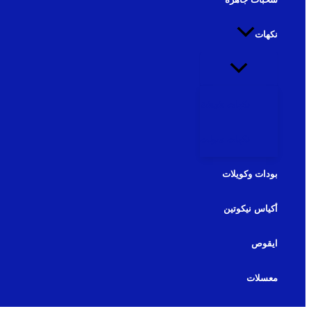
نكهات
نكهات شيشة
نكهات سولت
بودات وكويلات
أكياس نيكوتين
ايقوص
معسلات