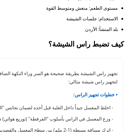
مستوى الطعم: منعش ومتوسط القوة
الاستخدام: جلسات الشيشة
بلد المنشأ: الأردن
كيف تضبط راس الشيشة؟
تجهيز راس الشيشة بطريقة صحيحة هو السر وراء النكهة الصافية 
لتجهيز راس شيشة مثالي:
• خطوات تجهيز الراس:
- اخلط المعسل جيداً داخل العلبة قبل أخذه لضمان تجانس "ال
- وزع المعسل في الراس بأسلوب "الفرفطة" (توزيع هوائي)
- اترك مسافة بسيطة (1-2 ملم) بين سطح المعسل والقصدير لمنع احتراق الطبقة العلوية فوراً.