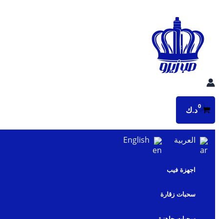
تخطي
إلى
المحتوى
د.ك
العربية
English
اجهزة فيب
سحبات زقارة
سحبات جاهزة