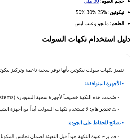
حجم العبوه
:
30 ملي
نيكوتين
: %25 %30 %50
الطعم
: مانجو وعنب ايس
دليل استخدام نكهات السولت
تتميز نكهات سولت نيكوتين بأنها توفر سحبة ناعمة وتركيز نيكوتين
• الأجهزة المتوافقة:
- صُممت هذه النكهة خصيصاً لأجهزة سحبة السيجارة (Pod Systems) ذات السحب المكتوم (MTL).
- ⚠️
تحذير هام:
لا تستخدم نكهات السولت أبداً مع أجهزة الشيشة الإلكترونية (Sub-Ohm) ذات الواط العالي، نظراً
• نصائح للحفاظ على الجودة:
- قم برج عبوة النكهة جيداً قبل التعبئة لضمان تجانس المكونا