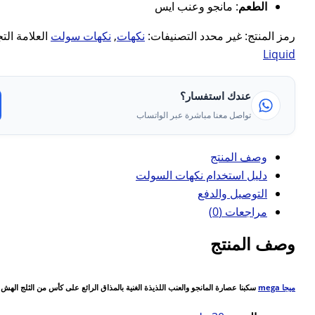
الطعم
: مانجو وعنب ايس
رمز المنتج:
غير محدد
التصنيفات:
نكهات
,
نكهات سولت
العلامة الت
Liquid
عندك استفسار؟
تواصل معنا مباشرة عبر الواتساب
وصف المنتج
دليل استخدام نكهات السولت
التوصيل والدفع
مراجعات (0)
وصف المنتج
ميجا mega
سكبنا عصارة المانجو والعنب اللذيذة الغنية بالمذاق الرائع على كأس من الثلج الهش 