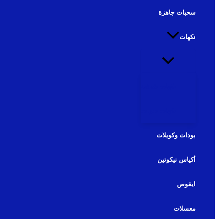
سحبات جاهزة
نكهات
نكهات شيشة
نكهات سولت
بودات وكويلات
أكياس نيكوتين
ايقوص
معسلات