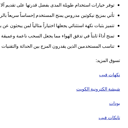
توفر خيارات استخدام طويلة المدى بفضل قدرتها على تقديم آل
تأتي بمزيج نيكوتين مدروس يمنح المستخدم إحساساً سريعاً با
تتميز بثبات نكهة استثنائي يجعلها اختياراً مثالياً لمن يبحثون ع
تمنح أداءً ثابتاً في تدفق الهواء مما يجعل السحب ناعمة وعمي
تناسب المستخدمين الذين يقدرون المزج بين الحداثة والتقنيات ا
تسوق المزيد:
نكهات فيب
شيشة الكترونية الكويت
بودات
تانكات فيب