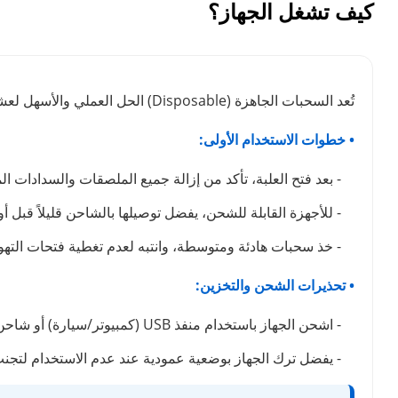
كيف تشغل الجهاز؟
تُعد السحبات الجاهزة (Disposable) الحل العملي والأسهل لعشاق الفيب. لضمان استمتاعك بوضوح طعم نكهة الفيب لأطول فترة ممكنة والحفاظ على كفاءة الجهاز، ننصحك باتباع الدليل التالي:
• خطوات الاستخدام الأولى:
- بعد فتح العلبة، تأكد من إزالة جميع الملصقات والسدادات ال
- للأجهزة القابلة للشحن، يفضل توصيلها بالشاحن قليلاً قبل أ
- خذ سحبات هادئة ومتوسطة، وانتبه لعدم تغطية فتحات التهوي
• تحذيرات الشحن والتخزين:
- اشحن الجهاز باستخدام منفذ USB (كمبيوتر/سيارة) أو شاحن بطيء. تجنب شواحن الهواتف السريعة تماماً لأنها قد تتلف البطارية وتتسبب في حرق نكهة الجهاز.
- يفضل ترك الجهاز بوضعية عمودية عند عدم الاستخدام لتج