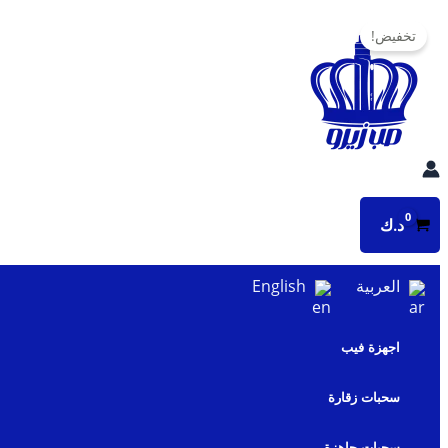
تخطي
تخفيض!
إلى
المحتوى
د.ك
العربية
English
اجهزة فيب
سحبات زقارة
سحبات جاهزة