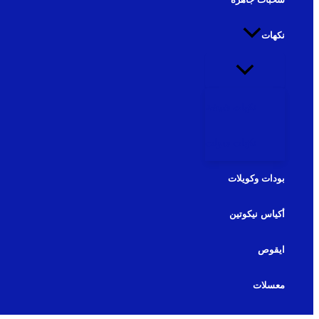
نكهات
نكهات شيشة
نكهات سولت
بودات وكويلات
أكياس نيكوتين
ايقوص
معسلات