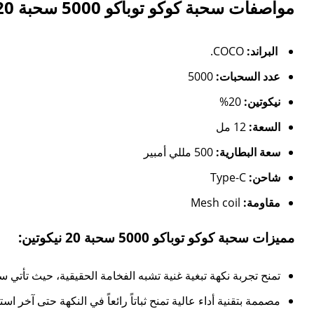
مواصفات سحبة كوكو توباكو 5000 سحبة 20 نيكوتين:
البراند:
COCO.
عدد السحبات:
5000
نيكوتين:
20%
السعة:
12 مل
سعة البطارية:
500 مللي أمبير
شاحن:
Type-C
مقاومة:
Mesh coil
مميزات سحبة كوكو توباكو 5000 سحبة 20 نيكوتين:
تمنح تجربة نكهة تبغية غنية تشبه الفخامة الحقيقية، حيث تأتي سحبة كوكو توباكو 5000 سحبة 20 نيكوتين بتركيبة مدروسة تقدم للذوّاق
مصممة بتقنية أداء عالية تمنح ثباتاً رائعاً في النكهة حتى آخر ا