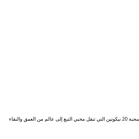
في رحلة البحث عن نكهة تبغ فاخرة تجمع بين الأصالة والنعومة، يقدّم متجر صب زيرو الكويتي تجربة مبهرة عبر سحبة كوكو توباكو 5000 سحبة 20 نيكوتين التي تنقل محبي التبغ إلى عالم من العمق والنقاء