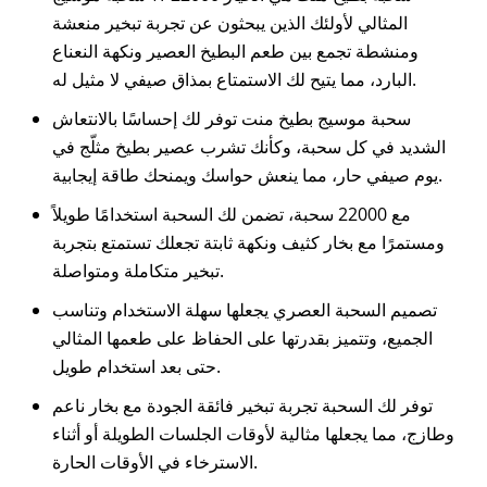
المثالي لأولئك الذين يبحثون عن تجربة تبخير منعشة
ومنشطة تجمع بين طعم البطيخ العصير ونكهة النعناع
البارد، مما يتيح لك الاستمتاع بمذاق صيفي لا مثيل له.
سحبة موسيج بطيخ منت توفر لك إحساسًا بالانتعاش
الشديد في كل سحبة، وكأنك تشرب عصير بطيخ مثلّج في
يوم صيفي حار، مما ينعش حواسك ويمنحك طاقة إيجابية.
مع 22000 سحبة، تضمن لك السحبة استخدامًا طويلاً
ومستمرًا مع بخار كثيف ونكهة ثابتة تجعلك تستمتع بتجربة
تبخير متكاملة ومتواصلة.
تصميم السحبة العصري يجعلها سهلة الاستخدام وتناسب
الجميع، وتتميز بقدرتها على الحفاظ على طعمها المثالي
حتى بعد استخدام طويل.
توفر لك السحبة تجربة تبخير فائقة الجودة مع بخار ناعم
وطازج، مما يجعلها مثالية لأوقات الجلسات الطويلة أو أثناء
الاسترخاء في الأوقات الحارة.