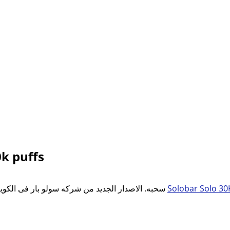
k puffs
سحبه سولو بار سولو ستروبرى ووترميلون 30k سحبه. الاصدار الجديد من شركه سولو بار فى الكويت فيب صب زيرو
Solobar Solo 30