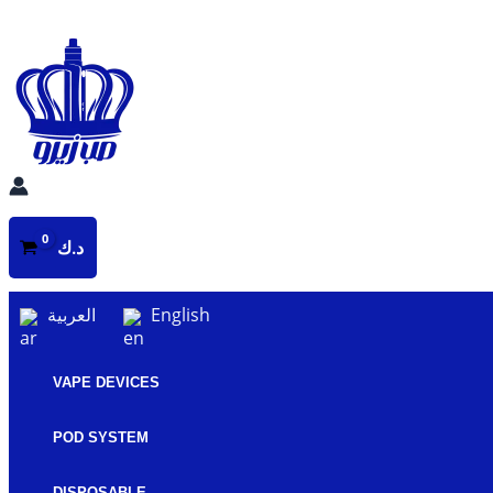
Skip
to
content
د.ك
العربية
English
VAPE DEVICES
POD SYSTEM
DISPOSABLE