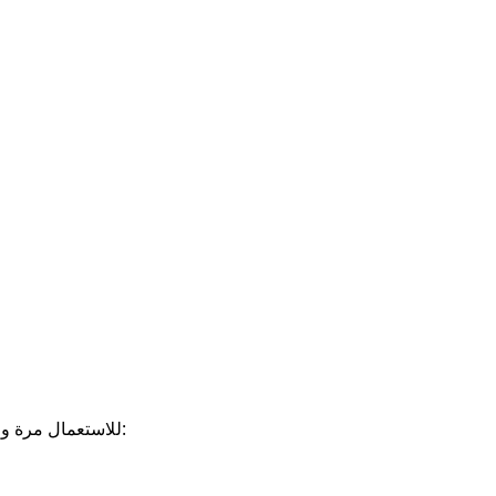
للاستعمال مرة واحدة تحتوي على 30000 سحبه تشمل: