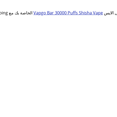
سحبه شيشة فابجو بار لوف ميكس فروت 30k سحبه. تجربة الـvaping الخاصة بك مع
Vapgo Bar 30000 Puffs Shisha Vape
المتاح الآن في الكويت. تعطي حتي 30000 سحبه التحكم فى الايس