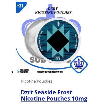
product
has
multiple
variants.
The
options
may
be
chosen
on
the
product
page
Nicotine Pouches
Dzrt Seaside Frost
Nicotine Pouches 10mg