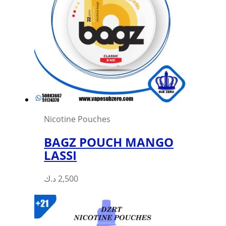
Nicotine Pouches
BAGZ POUCH MANGO
LASSI
This
د.ك
2,500
product
has
multiple