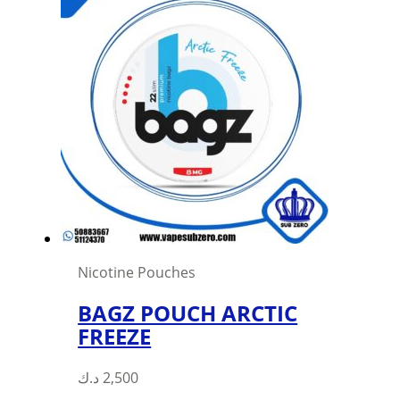
Nicotine Pouches
BAGZ POUCH ARCTIC
FREEZE
This
د.ك
2,500