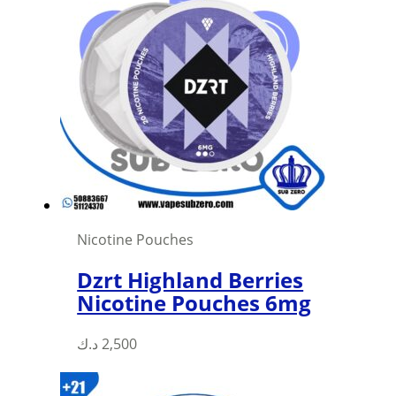
variants.
The
options
may
be
chosen
on
the
product
page
Nicotine Pouches
Dzrt Highland Berries
Nicotine Pouches 6mg
د.ك
2,500