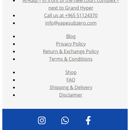
Al-Raqi – in front of the new court complex –
next to Grand Hyper
Call us at +965 51124370
info@vapesubzero.com
Blog
Privacy Policy
Return & Exchange Policy
Terms & Conditions
Shop
FAQ
Shipping & Delivery
Disclaimer