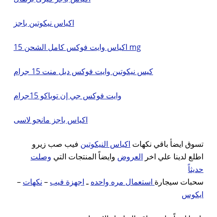
اكياس نيكوتين باجز
اكياس وايت فوكس كامل الشحن 15 mg
كيس نيكوتين وايت فوكس دبل منت 15 جرام
وايت فوكس جي إن توباكو 15جرام
اكياس باجز مانجو لاسى
تسوق ايضأ باقي نكهات
اكياس النيكوتين
فيب صب زيرو
اطلع لدينا علي اخر
العروض
وايضاً المنتجات التي
وصلت
حديثاً
–
نكهات
–
اجهزة فيب
ـ
استعمال مره واحده
سحبات سيجارة
ايكوس