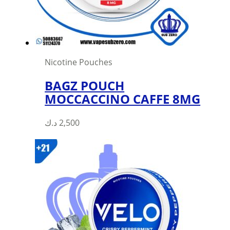
on
the
product
page
Nicotine Pouches
BAGZ POUCH
MOCCACCINO CAFFE 8MG
This
د.ك
2,500
product
has
multiple
variants.
The
options
may
be