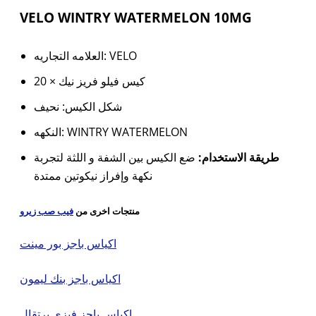
VELO WINTRY WATERMELON 10MG
العلامه التجاريه: VELO
20 × كيس فيلو فريز نيك
شكل الكيس: نحيف
النكهه: WINTRY WATERMELON
طريقة الاستخدام:
ضع الكيس بين الشفة و اللثة لتجربة
نكهة وإفراز نيكوتين ممتدة
منتجات اخرى من
فيب صب زيرو
اكياس باجز بور مينت
اكياس باجز بنك ليمون
اكياس باجز فيزى برتقال