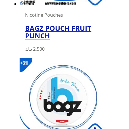
Nicotine Pouches
BAGZ POUCH FRUIT
PUNCH
This
د.ك
2,500
product
has
multiple
variants.
The
options
may
be
chosen
on