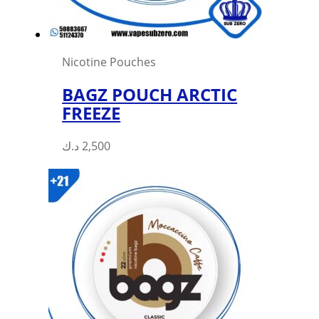
the
product
page
Nicotine Pouches
BAGZ POUCH ARCTIC
FREEZE
This
د.ك
2,500
product
has
multiple
variants.
The
options
may
be
chosen